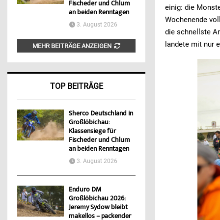
Fischeder und Chlum
einig: die Mons
an beiden Renntagen
Wochenende voll
3. August 2026
die schnellste 
landete mit nur
MEHR BEITRÄGE ANZEIGEN
TOP BEITRÄGE
Sherco Deutschland in
Großlöbichau:
Klassensiege für
Fischeder und Chlum
an beiden Renntagen
3. August 2026
Enduro DM
Großlöbichau 2026:
Jeremy Sydow bleibt
makellos – packender