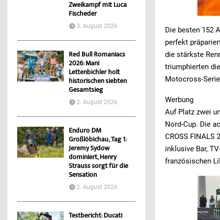
Zweikampf mit Luca
Fischeder
3. August 2026
Die besten 152 A
perfekt präparie
die stärkste Ren
Red Bull Romaniacs
2026: Mani
triumphierten d
Lettenbichler holt
Motocross-Serie
historischen siebten
Gesamtsieg
Werbung
2. August 2026
Auf Platz zwei u
Nord-Cup. Die a
Enduro DM
CROSS FINALS 2014
Großlöbichau, Tag 1:
Jeremy Sydow
in­klu­si­ve Bar, 
dominiert, Henry
fran­zö­si­schen Lil
Strauss sorgt für die
Sensation
2. August 2026
Testbericht: Ducati