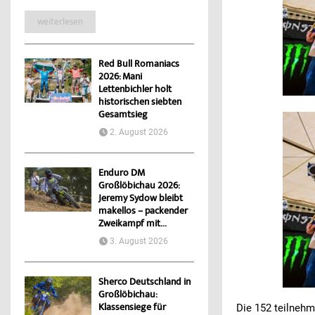
weiterlesen
Red Bull Romaniacs
2026: Mani
Lettenbichler holt
historischen siebten
Gesamtsieg
2. August 2026
Enduro DM
Großlöbichau 2026:
Jeremy Sydow bleibt
makellos – packender
Zweikampf mit...
3. August 2026
Sherco Deutschland in
Großlöbichau:
Klassensiege für
Die 152 teilnehm