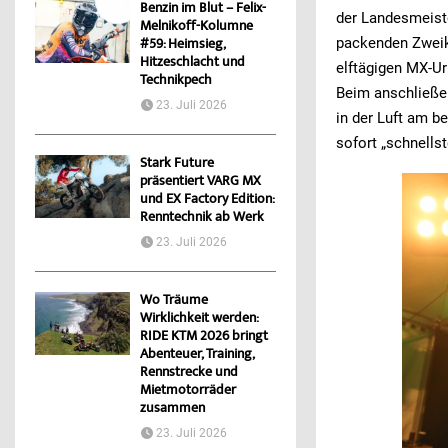
Benzin im Blut – Felix-
der Landesmeist
Melnikoff-Kolumne
packenden Zweika
#59: Heimsieg,
Hitzeschlacht und
elftägigen MX-Ur
Technikpech
Beim anschließen
23. Juli 2026
in der Luft am b
sofort „schnells
Stark Future
präsentiert VARG MX
und EX Factory Edition:
Renntechnik ab Werk
23. Juli 2026
Wo Träume
Wirklichkeit werden:
RIDE KTM 2026 bringt
Abenteuer, Training,
Rennstrecke und
Mietmotorräder
zusammen
23. Juli 2026