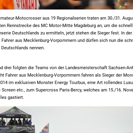
mateur-Motocrosser aus 19 Regionalserien traten am 30./31. Augus
rten Rennstrecke des MC Motor-Mitte Magdeburg an, um die schnell
nserie Deutschlands zu ermitteln, jetzt stehen die Sieger fest. In d
ie Fahrer aus Mecklenburg-Vorpommern und dürfen sich nun die sch
 Deutschlands nennen.
nd drei folgten die Teams von der Landesmeisterschaft Sachsen-An
cht Fahrer aus Mecklenburg-Vorpommern fahren als Sieger der Mon
 im ex­klu­si­ven Mons­ter En­er­gy Tour­bus, ei­ne Art rol­len­des Lu
TV- Screen etc., zum Su­per­cross Pa­ris-Ber­cy, wel­ches am 15./16. No­
­les gas­tiert.