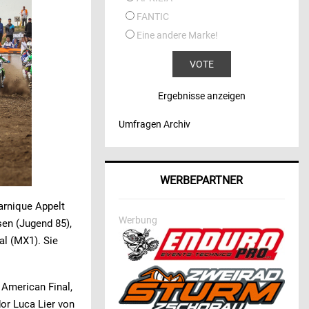
FANTIC
Eine andere Marke!
Ergebnisse anzeigen
Umfragen Archiv
WERBEPARTNER
arnique Appelt
Werbung
en (Jugend 85),
l (MX1). Sie
American Final,
or Luca Lier von