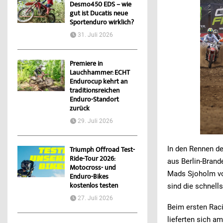
Desmo450 EDS – wie
gut ist Ducatis neue
Sportenduro wirklich?
31. Juli 2026
Premiere in
Lauchhammer: ECHT
Endurocup kehrt an
traditionsreichen
Enduro-Standort
zurück
29. Juli 2026
In den Rennen d
Triumph Offroad Test-
Ride-Tour 2026:
aus Berlin-Bran
Motocross- und
Mads Sjoholm vo
Enduro-Bikes
kostenlos testen
sind die schnel
27. Juli 2026
Beim ersten Rac
lieferten sich 