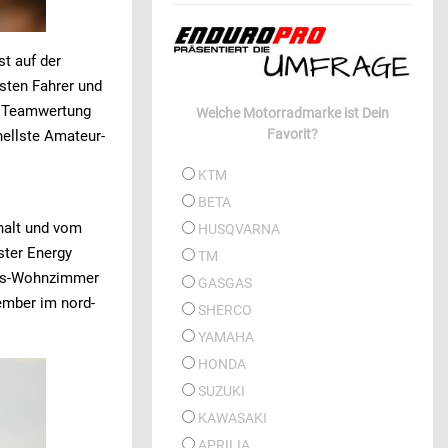
t auf der
sten Fahrer und
er Teamwertung
Welche Motorradmarke ist Dein
Favorit?
nellste Amateur-
KTM
BETA
halt und vom
HUSQVARNA
ster Energy
TM
­xus-Wohn­zimmer
GASGAS
vem­ber im nord­
SHERCO
YAMAHA
HONDA
SUZUKI
KAWASAKI
APRILIA