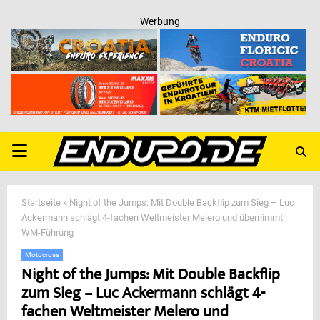
Werbung
PRIMARY
MENU
Startseite
»
Night of the Jumps: Mit Double Backflip zum Sieg – Luc
Ackermann schlägt 4-fachen Weltmeister Melero und übernimmt
WM-Führung
Motocross
Night of the Jumps: Mit Double Backflip
zum Sieg – Luc Ackermann schlägt 4-
fachen Weltmeister Melero und