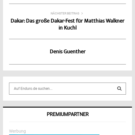
NÄCHSTER BEITRAG
Dakar: Das große Dakar-Fest für Matthias Walkner
in Kuchl
Denis Guenther
S
e
a
S
r
c
E
PREMIUMPARTNER
h
f
A
o
Werbung