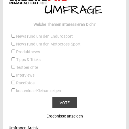
Welche Themen interessieren Dich?
News rund um den Endurosport
News rund um den Motocross-Sport
Produktnews
Tipps & Tricks
Testberichte
Interviews
Racefotos
kostenlose Kleinanzeigen
Ergebnisse anzeigen
Umfragen Archiv