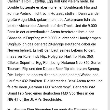
California Roll, Lazyflip, Egg Roll und vielem mehr. Im
Double Up zeigte er aber nur einen Doublegrab Flip und
konnte Podmol nicht vom Hotseat stoßen. Dann war der
große Augenblick gekommen. Luc Ackermann fuhr als
letzter Akteur des Abends auf den Track. Und die 9.000
Fans in der ausverkauften Arena bereiteten ihm einen
Gänsehaut-Empfang mit 9.000 leuchtenden Handylampen.
Unglaublich das der erst 20-jährige Deutsche dabei die
Nerven behielt. Er ließ den Lauf seines Lebens folgen:
massiver Ruler Indy Flip, Holygrab, Hartflip, Flair, 360,
Clicker Superflip, Egg Roll, Long Distance Nac 360, Surfer
Tsunami Flip und den Double Backflip als letzten Sprung.
Die Judges belohnten diesen super sicheren Wahnsinns-
Lauf mit 432 Punkten. Die Mercedes-Benz Arena tobte und
feierte ihren „German FMX Wonderboy“. Der erste WM
Grand Prix Sieg eines deutschen FMX Sportlers in der
NIGHT of the JUMPs Geschichte.
Mit diesem Sieg übernahm Luc auch die Führung in der