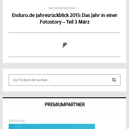
NÄCHSTER BEITRAG
Enduro.de Jahresrückblick 2015: Das Jahr in einer
Fotostory – Teil 3 März
jP
S
e
a
S
r
c
E
PREMIUMPARTNER
h
f
A
o
Werbung
r
R