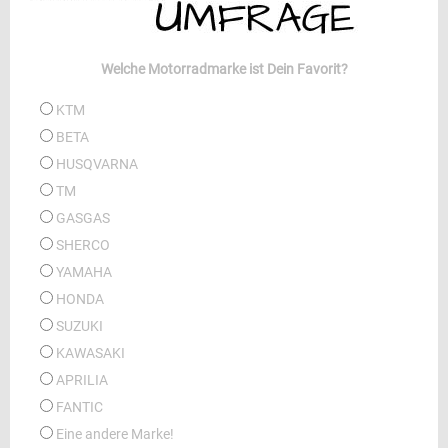
Welche Motorradmarke ist Dein Favorit?
KTM
BETA
HUSQVARNA
TM
GASGAS
SHERCO
YAMAHA
HONDA
SUZUKI
KAWASAKI
APRILIA
FANTIC
Eine andere Marke!