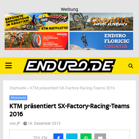
Werbung
PRIMARY
MENU
Startseite
»
KTM präsentiert SX-Factory-Racing-Teams 2016
Motocross
KTM präsentiert SX-Factory-Racing-Teams
2016
von
jP
16. Dezember 2015
TEILEN