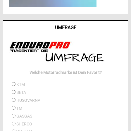
UMFRAGE
Welche Motorradmarke ist Dein Favorit?
KTM
BETA
HUSQVARNA
TM
GASGAS
SHERCO