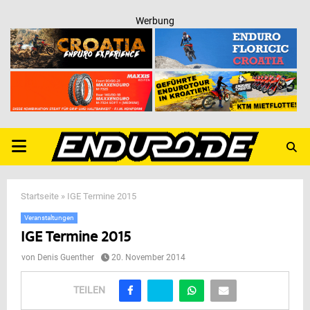
Werbung
PRIMARY
MENU
Startseite
»
IGE Termine 2015
Veranstaltungen
IGE Termine 2015
von
Denis Guenther
20. November 2014
TEILEN