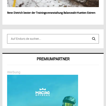
Rene Dietrich bester der Trainingsveranstaltung Balanceakt-Huetten Extrem
S
e
a
S
r
c
E
PREMIUMPARTNER
h
f
A
o
Werbung
r
R
:
C
H