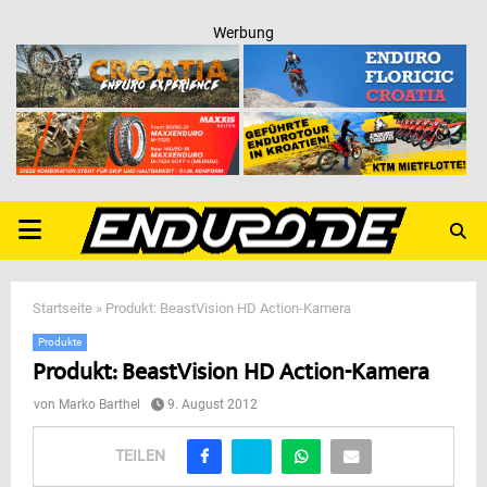
Werbung
PRIMARY
MENU
Startseite
»
Produkt: BeastVision HD Action-Kamera
Produkte
Produkt: BeastVision HD Action-Kamera
von
Marko Barthel
9. August 2012
TEILEN