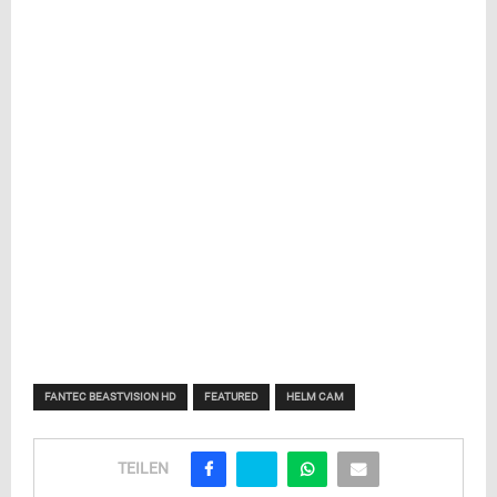
FANTEC BEASTVISION HD
FEATURED
HELM CAM
TEILEN