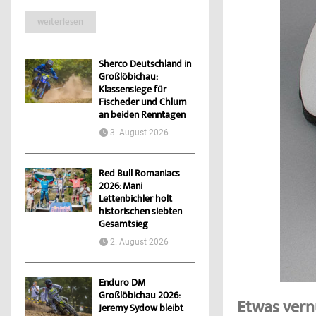
weiterlesen
Sherco Deutschland in
Großlöbichau:
Klassensiege für
Fischeder und Chlum
an beiden Renntagen
3. August 2026
Red Bull Romaniacs
2026: Mani
Lettenbichler holt
historischen siebten
Gesamtsieg
2. August 2026
Enduro DM
Großlöbichau 2026:
Etwas vern
Jeremy Sydow bleibt