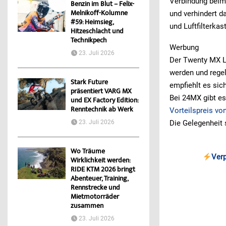
Verbindung beim 
Benzin im Blut – Felix-
Melnikoff-Kolumne
und verhindert d
#59: Heimsieg,
und Luftfilterkas
Hitzeschlacht und
Technikpech
Werbung
23. Juli 2026
Der Twenty MX Luf
werden und rege
Stark Future
empfiehlt es sich
präsentiert VARG MX
Bei 24MX gibt e
und EX Factory Edition:
Renntechnik ab Werk
Vorteilspreis vo
23. Juli 2026
Die Gelegenheit 
Wo Träume
Ver
Wirklichkeit werden:
RIDE KTM 2026 bringt
Abenteuer, Training,
Rennstrecke und
Mietmotorräder
zusammen
23. Juli 2026