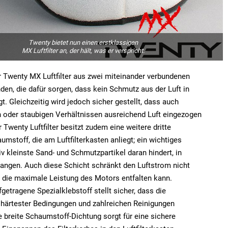
Twenty bietet nun einen erstklassigen
MX Luftfilter an, der hält, was er verspricht.
r Twenty MX Luftfilter aus zwei miteinander verbundenen
n, die dafür sorgen, dass kein Schmutz aus der Luft in
t. Gleichzeitig wird jedoch sicher gestellt, dass auch
 oder staubigen Verhältnissen ausreichend Luft eingezogen
 Twenty Luftfilter besitzt zudem eine weitere dritte
umstoff, die am Luftfilterkasten anliegt; ein wichtiges
iv kleinste Sand- und Schmutzpartikel daran hindert, in
angen. Auch diese Schicht schränkt den Luftstrom nicht
h die maximale Leistung des Motors entfalten kann.
getragene Spezialklebstoff stellt sicher, dass die
 härtester Bedingungen und zahlreichen Reinigungen
ie breite Schaumstoff-Dichtung sorgt für eine sichere