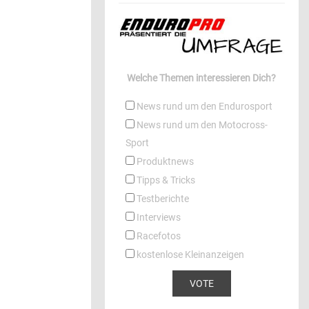
Welche Themen interessieren Dich?
News rund um den Endurosport
News rund um den Motocross-
Sport
Produktnews
Tipps & Tricks
Testberichte
Interviews
Racefotos
kostenlose Kleinanzeigen