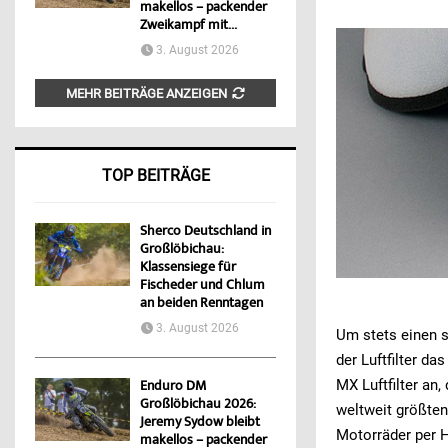
makellos – packender
Zweikampf mit...
3. August 2026
MEHR BEITRÄGE ANZEIGEN
TOP BEITRÄGE
Sherco Deutschland in
Großlöbichau:
Klassensiege für
Fischeder und Chlum
an beiden Renntagen
3. August 2026
Um stets einen s
der Luftfilter da
MX Luftfilter an,
Enduro DM
Großlöbichau 2026:
weltweit größten
Jeremy Sydow bleibt
Motorräder per H
makellos – packender