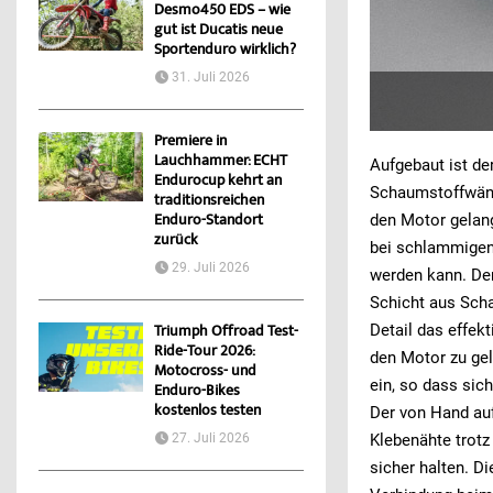
Desmo450 EDS – wie
gut ist Ducatis neue
Sportenduro wirklich?
31. Juli 2026
Premiere in
Lauchhammer: ECHT
Aufgebaut ist de
Endurocup kehrt an
Schaumstoffwände
traditionsreichen
Enduro-Standort
den Motor gelang
zurück
bei schlammigen
29. Juli 2026
werden kann. Der
Schicht aus Scha
Detail das effekt
Triumph Offroad Test-
Ride-Tour 2026:
den Motor zu gel
Motocross- und
ein, so dass sic
Enduro-Bikes
kostenlos testen
Der von Hand auf
27. Juli 2026
Klebenähte trotz
sicher halten. D