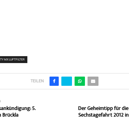
TY MX LUFTFILTER
TEILEN
G
sankündigung: 5.
Der Geheimtipp für die
n Brückla
Sechstagefahrt 2012 in