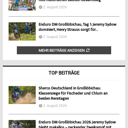
holt historischen siebten Gesamtsieg
2. August 2026
Enduro DM Großlöbichau, Tag 1: Jeremy Sydow
dominiert, Henry Strauss sorgt für...
2. August 2026
MEHR BEITRÄGE ANZEIGEN
TOP BEITRÄGE
Sherco Deutschland in Großlöbichau:
Klassensiege für Fischeder und Chlum an
beiden Renntagen
3. August 2026
Enduro DM Großlöbichau 2026: Jeremy Sydow
bleibt makellos – packender Zweikampf mit