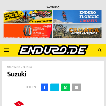
Werbung
PRIMARY
MENU
Startseite
»
Suzuki
Suzuki
TEILEN