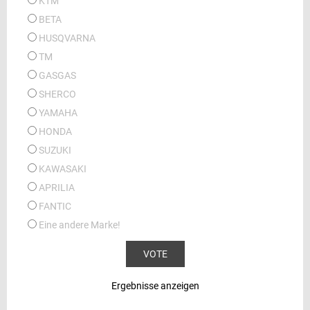
KTM
BETA
HUSQVARNA
TM
GASGAS
SHERCO
YAMAHA
HONDA
SUZUKI
KAWASAKI
APRILIA
FANTIC
Eine andere Marke!
Ergebnisse anzeigen