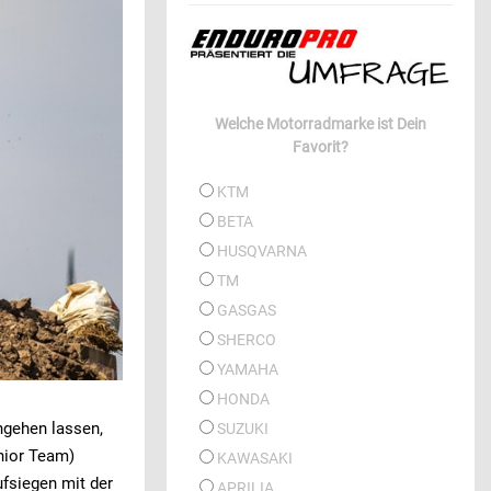
Welche Motorradmarke ist Dein
Favorit?
KTM
BETA
HUSQVARNA
TM
GASGAS
SHERCO
YAMAHA
HONDA
ngehen lassen,
SUZUKI
nior Team)
KAWASAKI
ufsiegen mit der
APRILIA