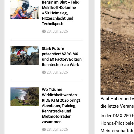
Benzin im Blut – Felix-
Melnikoff-Kolumne
#59: Heimsieg,
Hitzeschlacht und
Technikpech
23. Juli 2026
Stark Future
präsentiert VARG MX
und EX Factory Edition:
Renntechnik ab Werk
23. Juli 2026
Wo Träume
Wirklichkeit werden:
Paul Haberland 
RIDE KTM 2026 bringt
Abenteuer, Training,
die letzte Veran
Rennstrecke und
In der DMX 250 h
Mietmotorräder
zusammen
Honda-Pilot bele
23. Juli 2026
Meisterschaftsfü