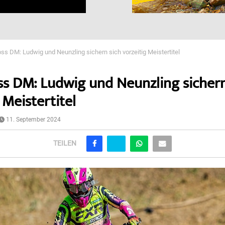
ss DM: Ludwig und Neunzling sichern sich vorzeitig Meistertitel
s DM: Ludwig und Neunzling sichern
 Meistertitel
11. September 2024
TEILEN