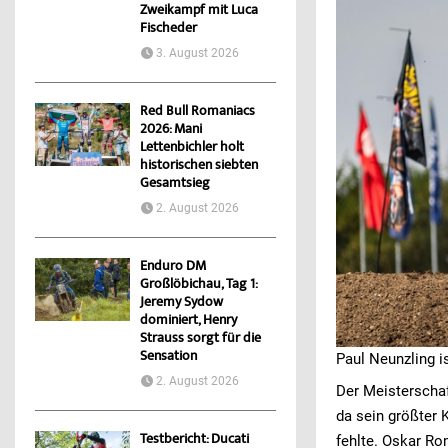
Zweikampf mit Luca
Fischeder
3. August 2026
Red Bull Romaniacs
2026: Mani
Lettenbichler holt
historischen siebten
Gesamtsieg
2. August 2026
Enduro DM
Großlöbichau, Tag 1:
Jeremy Sydow
dominiert, Henry
Strauss sorgt für die
Sensation
Paul Neunzling 
2. August 2026
Der Meisterschaf
da sein größter
Testbericht: Ducati
fehlte. Oskar Ro