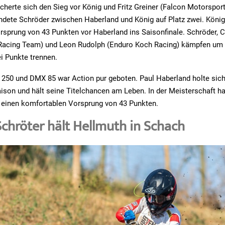
cherte sich den Sieg vor König und Fritz Greiner (Falcon Motorsports
ndete Schröder zwischen Haberland und König auf Platz zwei. König
sprung von 43 Punkten vor Haberland ins Saisonfinale. Schröder, Co
acing Team) und Leon Rudolph (Enduro Koch Racing) kämpfen um de
ei Punkte trennen.
250 und DMX 85 war Action pur geboten. Paul Haberland holte sich
ison und hält seine Titelchancen am Leben. In der Meisterschaft ha
n einen komfortablen Vorsprung von 43 Punkten.
chröter hält Hellmuth in Schach