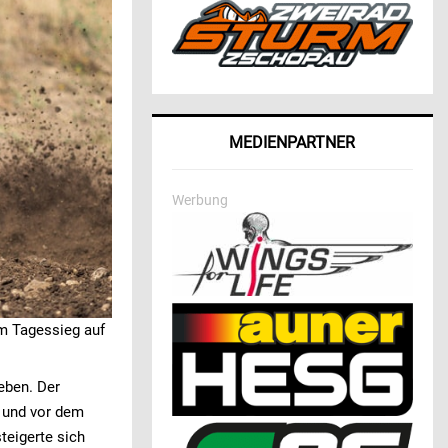
MEDIENPARTNER
Werbung
m Tagessieg auf
eben. Der
) und vor dem
teigerte sich