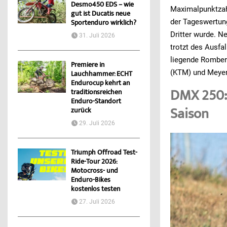
Desmo450 EDS – wie
Maximalpunktzah
gut ist Ducatis neue
der Tageswertun
Sportenduro wirklich?
Dritter wurde. Ne
31. Juli 2026
trotzt des Ausfal
liegende Romberg
Premiere in
(KTM) und Meyer
Lauchhammer: ECHT
Endurocup kehrt an
DMX 250: 
traditionsreichen
Enduro-Standort
Saison
zurück
29. Juli 2026
Triumph Offroad Test-
Ride-Tour 2026:
Motocross- und
Enduro-Bikes
kostenlos testen
27. Juli 2026