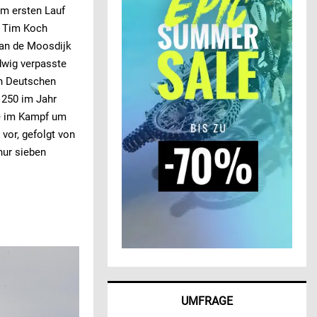
Im ersten Lauf
d Tim Koch
van de Moosdijk
dwig verpasste
en Deutschen
 250 im Jahr
le im Kampf um
vor, gefolgt von
nur sieben
UMFRAGE