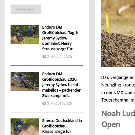
weiterlesen
Enduro DM
Großlöbichau, Tag 1:
Jeremy Sydow
dominiert, Henry
Strauss sorgt für...
2. August 2026
Enduro DM
Das vergangene 
Großlöbichau 2026:
Neunzling krönte
Jeremy Sydow bleibt
makellos – packender
in der DMX Open 
Zweikampf mit...
Teutschenthal s
3. August 2026
Noah Ludw
Sherco Deutschland in
Open
Großlöbichau:
Klassensiege für