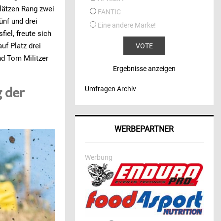
lätzen Rang zwei
FANTIC
nf und drei
Eine andere Marke!
iel, freute sich
uf Platz drei
nd Tom Militzer
Ergebnisse anzeigen
g der
Umfragen Archiv
WERBEPARTNER
Werbung