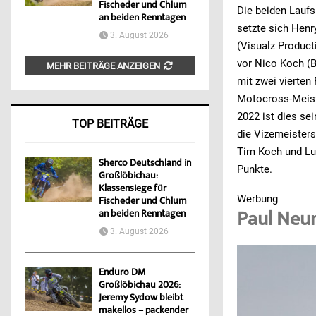
Fischeder und Chlum
Die beiden Laufs
an beiden Renntagen
setzte sich Hen
3. August 2026
(Visualz Product
vor Nico Koch (
MEHR BEITRÄGE ANZEIGEN
mit zwei vierten
Motocross-Meiste
2022 ist dies se
TOP BEITRÄGE
die Vizemeisters
Tim Koch und Lu
Sherco Deutschland in
Punkte.
Großlöbichau:
Klassensiege für
Werbung
Fischeder und Chlum
Paul Neun
an beiden Renntagen
3. August 2026
Enduro DM
Großlöbichau 2026:
Jeremy Sydow bleibt
makellos – packender