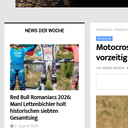
Startseite
»
Motocro
NEWS DER WOCHE
Motocross
Motocros
vorzeitig
von
Marko Barthel
Red Bull Romaniacs 2026:
Mani Lettenbichler holt
historischen siebten
Gesamtsieg
2. August 2026