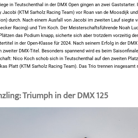
iege in Teutschenthal in der DMX Open gingen an zwei Gaststarter. 
ry Jacobi (KTM Sarholz Racing Team) vor Roan van de Moosdijk un
ion) durch. Nach einem Ausfall von Jacobi im zweiten Lauf siegte 
Becker Racing) und Tim Koch. Der Meisterschaftsführende Noah Lu
 Plätzen das Podium knapp, sicherte sich aber trotzdem vorzeitig d
rtitel in der Open-Klasse für 2024. Nach seinem Erfolg in der DMX
in zweiter DMX-Titel. Besonders spannend wird es beim Saisonfina
chaft: Nico Koch schob sich in Teutschenthal auf den zweiten Platz 
kas Platt (KTM Sarholz Racing Team). Das Trio trennen insgesamt 
zling: Triumph in der DMX 125