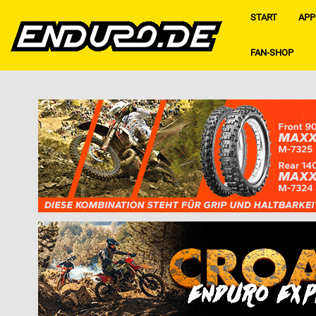
START
APP
FAN-SHOP