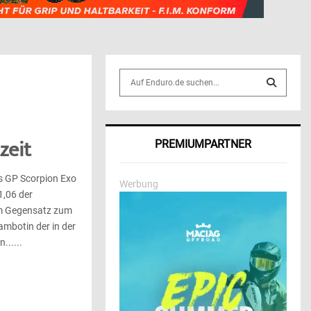
S
e
a
S
r
c
E
zeit
PREMIUMPARTNER
h
f
A
o
es GP Scorpion Exo
Werbung
r
R
1,06 der
:
 Im Gegensatz zum
C
ambotin der in der
......
H