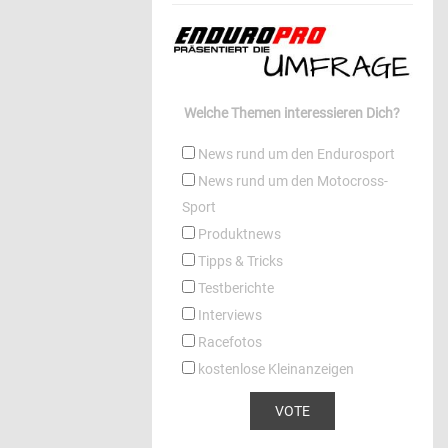
Welche Themen interessieren Dich?
News rund um den Endurosport
News rund um den Motocross-
Sport
Produktnews
Tipps & Tricks
Testberichte
Interviews
Racefotos
kostenlose Kleinanzeigen