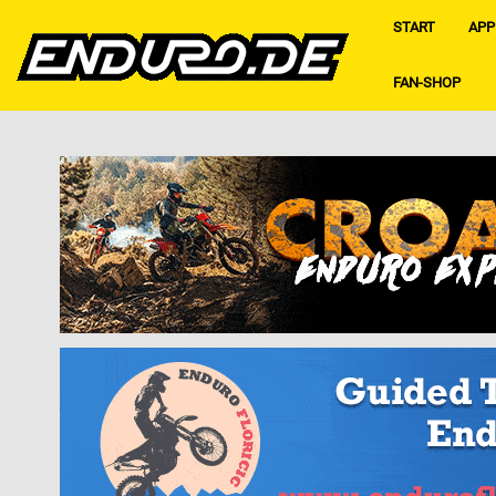
START
APP
FAN-SHOP