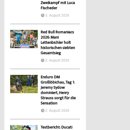
Zweikampf mit Luca
Fischeder
3. August 2026
Red Bull Romaniacs
2026: Mani
Lettenbichler holt
historischen siebten
Gesamtsieg
2. August 2026
Enduro DM
Großlöbichau, Tag 1:
Jeremy Sydow
dominiert, Henry
Strauss sorgt für die
Sensation
2. August 2026
Testbericht: Ducati