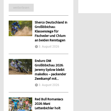
weiterlesen
Sherco Deutschland in
Großlöbichau:
Klassensiege für
Fischeder und Chlum
an beiden Renntagen
3. August 2026
Enduro DM
Großlöbichau 2026:
Jeremy Sydow bleibt
makellos – packender
Zweikampf mit...
3. August 2026
Red Bull Romaniacs
2026: Mani
Lettenbichler holt