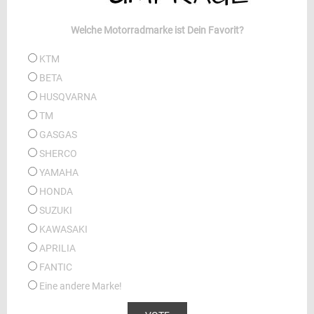
Welche Motorradmarke ist Dein Favorit?
KTM
BETA
HUSQVARNA
TM
GASGAS
SHERCO
YAMAHA
HONDA
SUZUKI
KAWASAKI
APRILIA
FANTIC
Eine andere Marke!