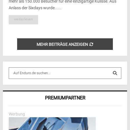
mehr als 150.000 Besucher für eine einzigartige Kulisse. Aus
Anlass der Sixdays wurde......
weiterlesen
MEHR BEITRÄGE ANZEIGEN
S
e
a
S
r
c
E
PREMIUMPARTNER
h
f
A
o
Werbung
r
R
: