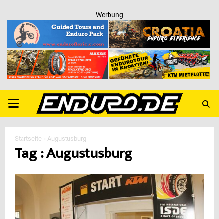
Werbung
PRIMARY
MENU
Startseite
»
Augustusburg
Tag : Augustusburg