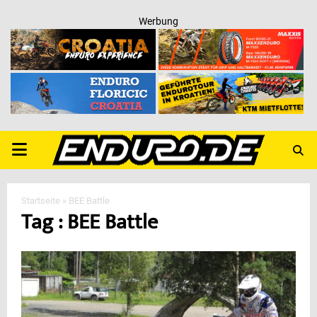
Werbung
PRIMARY
MENU
Startseite
»
BEE Battle
Tag : BEE Battle