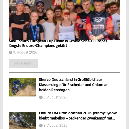
Mini Enduro European Cup Finale in Großlöbichau: Europas
jüngste Enduro-Champions gekürt
9. August 2026
weiterlesen
Sherco Deutschland in Großlöbichau:
Klassensiege für Fischeder und Chlum an
beiden Renntagen
3. August 2026
Enduro DM Großlöbichau 2026: Jeremy Sydow
bleibt makellos – packender Zweikampf mit...
3. August 2026