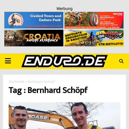
Werbung
PRIMARY
MENU
Startseite
»
Bernhard Schöpf
Tag : Bernhard Schöpf