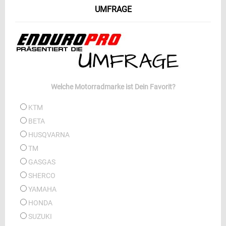
UMFRAGE
Welche Motorradmarke ist Dein Favorit?
KTM
BETA
HUSQVARNA
TM
GASGAS
SHERCO
YAMAHA
HONDA
SUZUKI