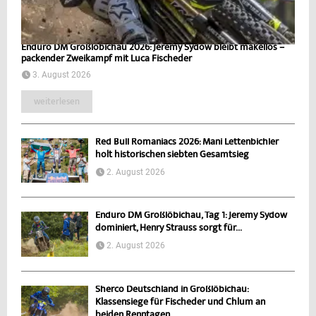
Enduro DM Großlöbichau 2026: Jeremy Sydow bleibt makellos –
packender Zweikampf mit Luca Fischeder
3. August 2026
weiterlesen
Red Bull Romaniacs 2026: Mani Lettenbichler
holt historischen siebten Gesamtsieg
2. August 2026
Enduro DM Großlöbichau, Tag 1: Jeremy Sydow
dominiert, Henry Strauss sorgt für...
2. August 2026
Sherco Deutschland in Großlöbichau:
Klassensiege für Fischeder und Chlum an
beiden Renntagen