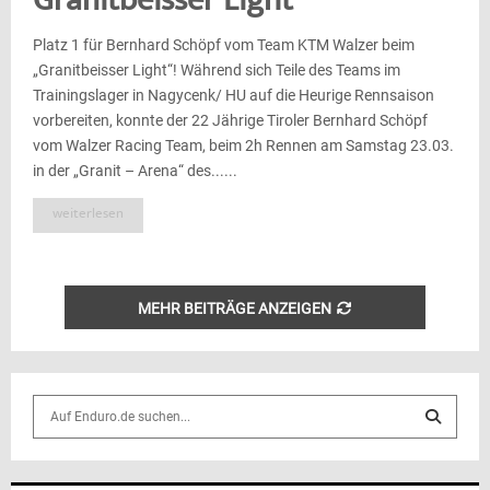
Granitbeisser Light
Platz 1 für Bernhard Schöpf vom Team KTM Walzer beim
„Granitbeisser Light“! Während sich Teile des Teams im
Trainingslager in Nagycenk/ HU auf die Heurige Rennsaison
vorbereiten, konnte der 22 Jährige Tiroler Bernhard Schöpf
vom Walzer Racing Team, beim 2h Rennen am Samstag 23.03.
in der „Granit – Arena“ des......
weiterlesen
MEHR BEITRÄGE ANZEIGEN
S
e
a
S
r