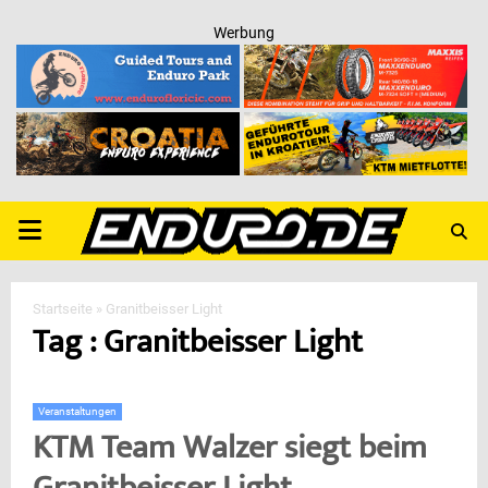
Werbung
PRIMARY
MENU
Startseite
»
Granitbeisser Light
Tag : Granitbeisser Light
Veranstaltungen
KTM Team Walzer siegt beim