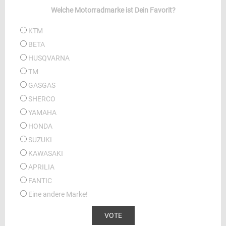
Welche Motorradmarke ist Dein Favorit?
KTM
BETA
HUSQVARNA
TM
GASGAS
SHERCO
YAMAHA
HONDA
SUZUKI
KAWASAKI
APRILIA
FANTIC
Eine andere Marke!