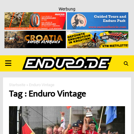
Werbung
PRIMARY
MENU
Startseite
»
Enduro Vintage
Tag : Enduro Vintage