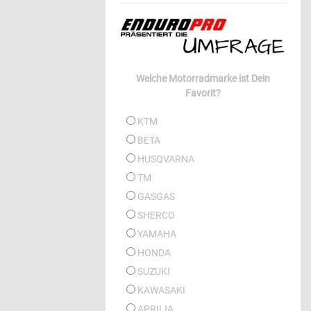
Welche Motorradmarke ist Dein
Favorit?
KTM
BETA
HUSQVARNA
TM
GASGAS
SHERCO
YAMAHA
HONDA
SUZUKI
KAWASAKI
APRILIA