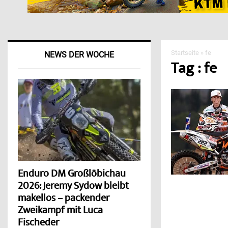
Startseite
»
fe
NEWS DER WOCHE
Tag : fe
Enduro DM Großlöbichau
2026: Jeremy Sydow bleibt
makellos – packender
Zweikampf mit Luca
Fischeder