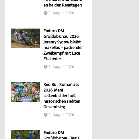
Fischeder und Chlum
an beiden Renntagen
3. August 2026
Enduro DM
Großlöbichau 2026:
Jeremy Sydow bleibt
makellos – packender
Zweikampf mit Luca
Fischeder
3. August 2026
Red Bull Romaniacs
2026: Mani
Lettenbichler holt
historischen siebten
Gesamtsieg
2. August 2026
Enduro DM
Großlöbichau, Tag 1: