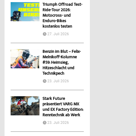
Triumph Offroad Test-
Ride-Tour 2026:
Motocross- und
Enduro-Bikes
kostenlos testen
27. Juli 2026
Benzin im Blut – Felix-
Melnikoff-Kolumne
#59: Heimsieg,
Hitzeschlacht und
Technikpech
23. Juli 2026
Stark Future
präsentiert VARG MX
und EX Factory Edition:
Renntechnik ab Werk
23. Juli 2026