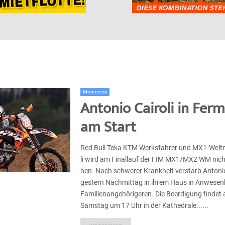
Motocross
Antonio Cairoli in Ferm
am Start
Red Bull Te­ka KTM Werks­fah­rer und MX1-Welt­me
li wird am Finallauf der FIM MX1/MX2 WM nicht
hen. Nach schwe­rer Krank­heit verstarb An­to­ni­
gest­ern Nachmittag in ih­rem Haus in An­we­sen­h
Fa­mi­li­en­ange­hö­ri­geren. Die Be­er­di­gung fin­det
Sams­tag um 17 Uhr in der Ka­the­dra­le......