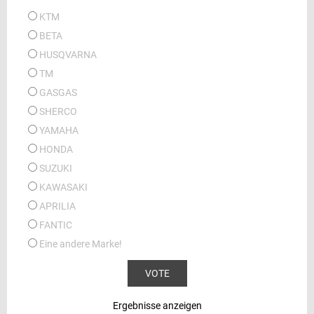
KTM
BETA
HUSQVARNA
TM
GASGAS
SHERCO
YAMAHA
HONDA
SUZUKI
KAWASAKI
APRILIA
FANTIC
Eine andere Marke!
Ergebnisse anzeigen