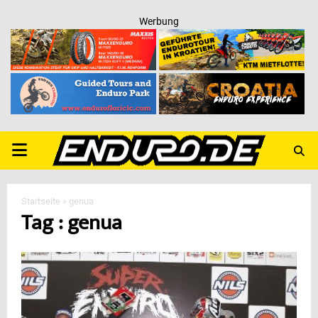
Werbung
PRIMARY
MENU
Startseite
»
genua
Tag : genua