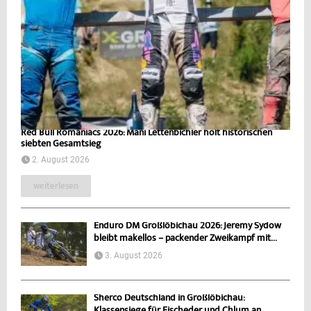
Red Bull Romaniacs 2026: Mani Lettenbichler holt historischen
siebten Gesamtsieg
2. August 2026
weiterlesen
Enduro DM Großlöbichau 2026: Jeremy Sydow
bleibt makellos – packender Zweikampf mit...
3. August 2026
Sherco Deutschland in Großlöbichau:
Klassensiege für Fischeder und Chlum an