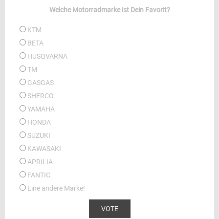
Welche Motorradmarke ist Dein Favorit?
KTM
BETA
HUSQVARNA
TM
GASGAS
SHERCO
YAMAHA
HONDA
SUZUKI
KAWASAKI
APRILIA
FANTIC
Eine andere Marke!