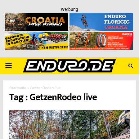
Werbung
PRIMARY
MENU
Startseite
»
GetzenRodeo live
Tag : GetzenRodeo live