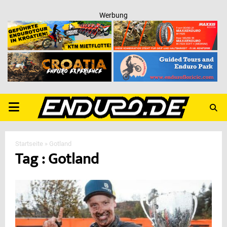
Werbung
PRIMARY
MENU
Startseite
»
Gotland
Tag : Gotland