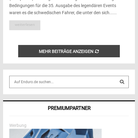
Bedingungen für die 35. Ausgabe des legendären Events
waren es die schwedischen Fahrer, die unter den sich......
weiterlesen
MEHR BEITRÄGE ANZEIGEN
S
e
a
S
r
c
E
PREMIUMPARTNER
h
f
A
o
Werbung
r
R
: