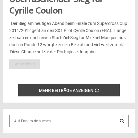
Überraschender Sieg für
Cyrille Coulon
Der Sieg am heutigen Abend beim Finale zum Supercross Cup
2011/2012 geht an den SX1 Pilot Cyrille Coulon (FRA). Lange
zeit sah es nach einen Start-Ziel-Sieg für Mickael Musquin aus,
doch in Runde 12 würgte er sein Bike ab und viel weit zurück.
Diese Chance nutzte der Portugiese Joaquim......
weiterlesen
MEHR BEITRÄGE ANZEIGEN
S
e
a
S
r