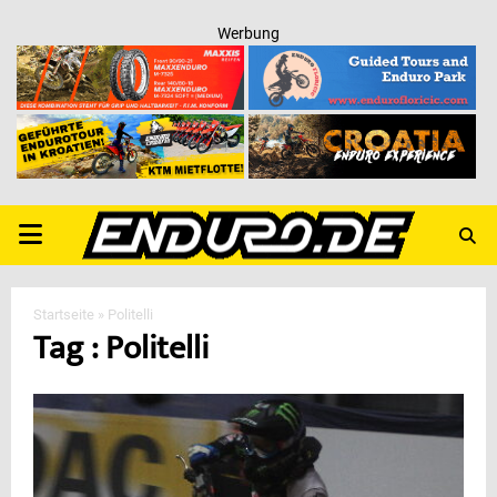
Werbung
PRIMARY
MENU
Startseite
»
Politelli
Tag : Politelli