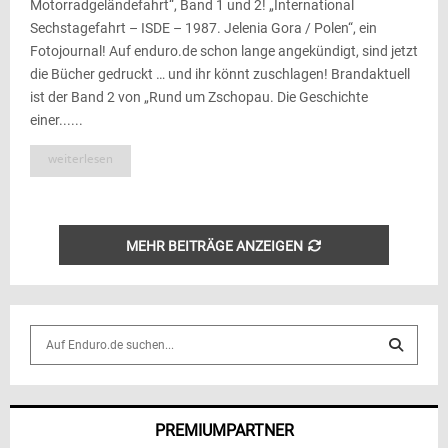
Motorradgeländefahrt“, Band 1 und 2! „International
Sechstagefahrt – ISDE – 1987. Jelenia Gora / Polen“, ein
Fotojournal! Auf enduro.de schon lange angekündigt, sind jetzt
die Bücher gedruckt … und ihr könnt zuschlagen! Brandaktuell
ist der Band 2 von „Rund um Zschopau. Die Geschichte
einer......
weiterlesen
MEHR BEITRÄGE ANZEIGEN
S
e
a
S
r
c
E
PREMIUMPARTNER
h