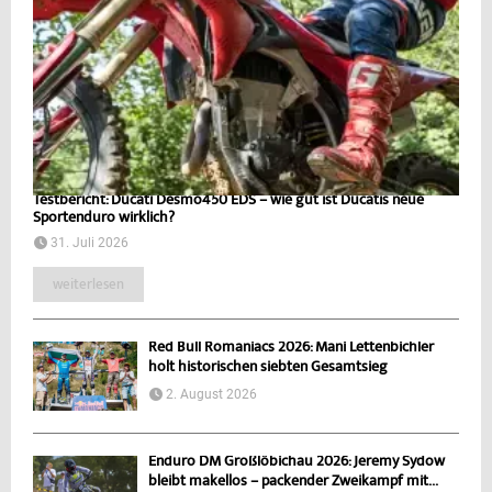
Testbericht: Ducati Desmo450 EDS – wie gut ist Ducatis neue
Sportenduro wirklich?
31. Juli 2026
weiterlesen
Red Bull Romaniacs 2026: Mani Lettenbichler
holt historischen siebten Gesamtsieg
2. August 2026
Enduro DM Großlöbichau 2026: Jeremy Sydow
bleibt makellos – packender Zweikampf mit...