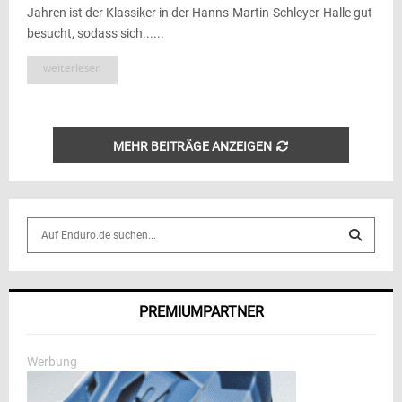
Jahren ist der Klassiker in der Hanns-Martin-Schleyer-Halle gut
besucht, sodass sich......
weiterlesen
MEHR BEITRÄGE ANZEIGEN
S
e
a
S
r
c
E
PREMIUMPARTNER
h
f
A
o
Werbung
r
R
: