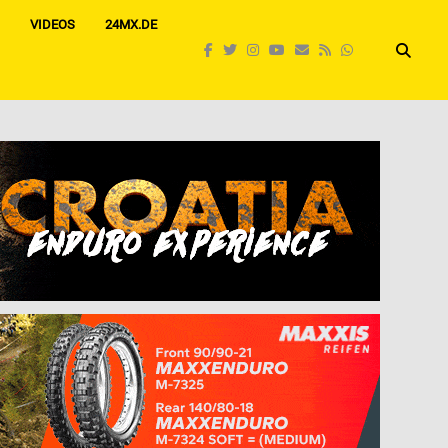
VIDEOS
24MX.DE