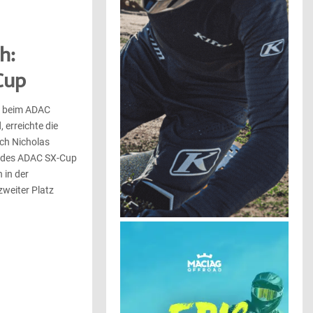
h:
Cup
nd beim ADAC
 erreichte die
ch Nicholas
r des ADAC SX-Cup
 in der
zweiter Platz