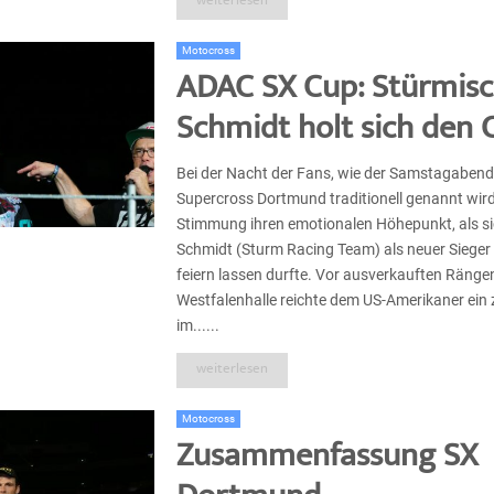
weiterlesen
Motocross
ADAC SX Cup: Stürmisc
Schmidt holt sich den 
Bei der Nacht der Fans, wie der Samstagabe
Supercross Dortmund traditionell genannt wird,
Stimmung ihren emotionalen Höhepunkt, als si
Schmidt (Sturm Racing Team) als neuer Siege
feiern lassen durfte. Vor ausverkauften Rängen
Westfalenhalle reichte dem US-Amerikaner ein 
im......
weiterlesen
Motocross
Zusammenfassung SX