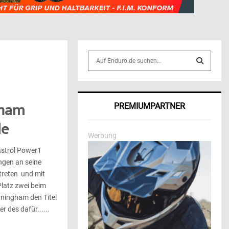
S
e
a
S
r
c
E
gham
PREMIUMPARTNER
h
f
A
le
o
Werbung
r
R
strol Power1
:
ngen an seine
C
eten  und mit
H
Platz zwei beim
ningham den Titel
r des dafür......