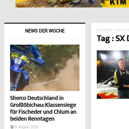
Startseite
»
SX Dor
NEWS DER WOCHE
Tag : SX
Sherco Deutschland in
Großlöbichau: Klassensiege
für Fischeder und Chlum an
beiden Renntagen
3. August 2026