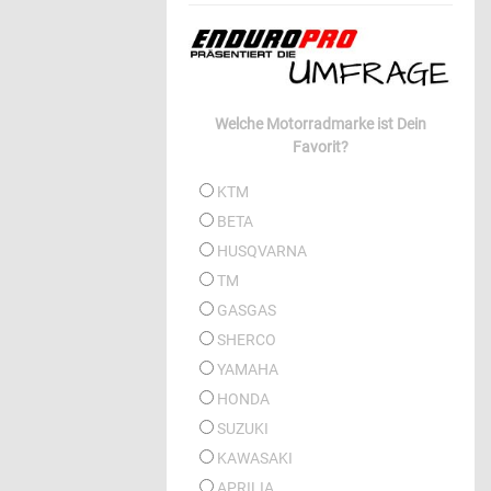
Welche Motorradmarke ist Dein
Favorit?
KTM
BETA
HUSQVARNA
TM
GASGAS
SHERCO
YAMAHA
HONDA
SUZUKI
KAWASAKI
APRILIA