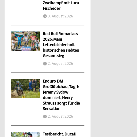
Zweikampf mit Luca
Fischeder
3. August 2026
Red Bull Romaniacs
2026: Mani
Lettenbichler holt
historischen siebten
Gesamtsieg
2. August 2026
Enduro DM
Großlöbichau, Tag 1:
Jeremy Sydow
dominiert, Henry
Strauss sorgt für die
Sensation
2. August 2026
Testbericht: Ducati