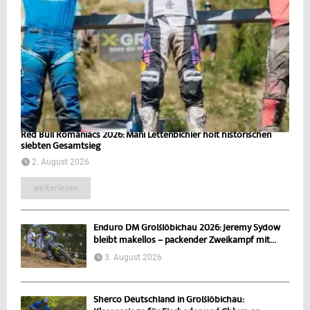
Red Bull Romaniacs 2026: Mani Lettenbichler holt historischen
siebten Gesamtsieg
2. August 2026
weiterlesen
Enduro DM Großlöbichau 2026: Jeremy Sydow
bleibt makellos – packender Zweikampf mit...
3. August 2026
Sherco Deutschland in Großlöbichau: