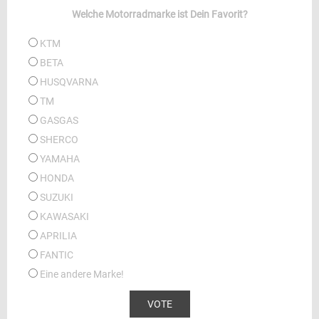
Welche Motorradmarke ist Dein Favorit?
KTM
BETA
HUSQVARNA
TM
GASGAS
SHERCO
YAMAHA
HONDA
SUZUKI
KAWASAKI
APRILIA
FANTIC
Eine andere Marke!