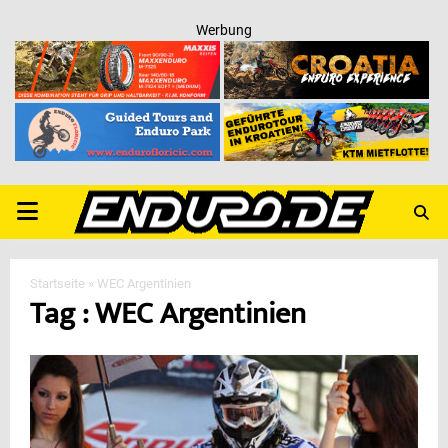
Werbung
PRIMARY
MENU
Startseite
»
WEC Argentinien
Tag : WEC Argentinien