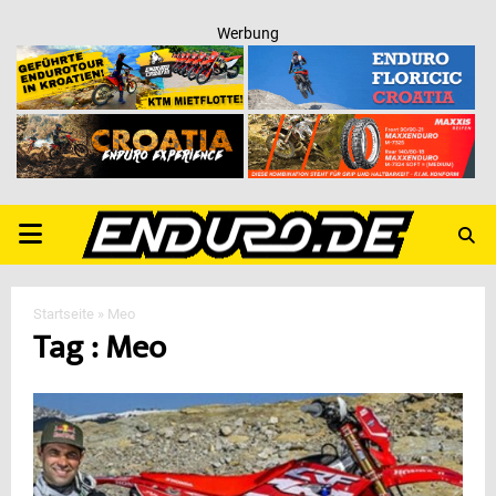
Werbung
PRIMARY
MENU
Startseite
»
Meo
Tag : Meo