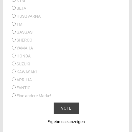
KTM
BETA
HUSQVARNA
TM
GASGAS
SHERCO
YAMAHA
HONDA
SUZUKI
KAWASAKI
APRILIA
FANTIC
Eine andere Marke!
Ergebnisse anzeigen