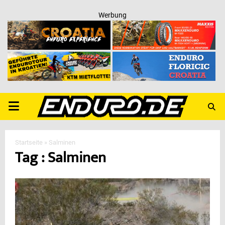
Werbung
PRIMARY
MENU
Startseite
»
Salminen
Tag : Salminen