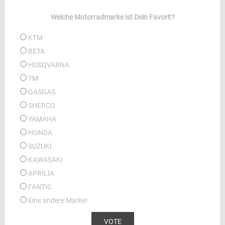
Welche Motorradmarke ist Dein Favorit?
KTM
BETA
HUSQVARNA
TM
GASGAS
SHERCO
YAMAHA
HONDA
SUZUKI
KAWASAKI
APRILIA
FANTIC
Eine andere Marke!