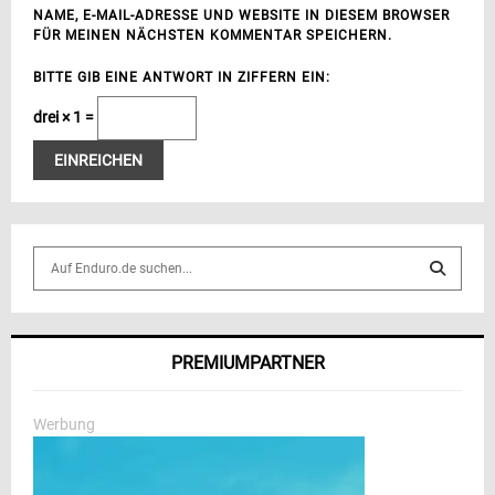
NAME, E-MAIL-ADRESSE UND WEBSITE IN DIESEM BROWSER
FÜR MEINEN NÄCHSTEN KOMMENTAR SPEICHERN.
BITTE GIB EINE ANTWORT IN ZIFFERN EIN:
drei × 1 =
S
e
a
S
r
c
E
PREMIUMPARTNER
h
f
A
o
Werbung
r
R
:
C