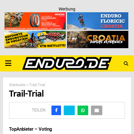
Werbung
PRIMARY
MENU
Startseite
»
Trail-Trial
Trail-Trial
TEILEN
TopAnbieter – Voting