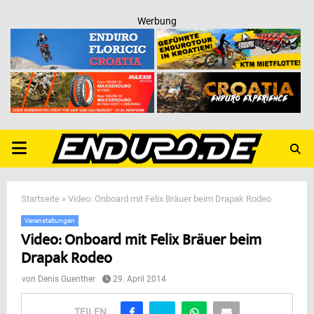
Werbung
PRIMARY
MENU
Startseite
»
Video: Onboard mit Felix Bräuer beim Drapak Rodeo
Veranstaltungen
Video: Onboard mit Felix Bräuer beim
Drapak Rodeo
von
Denis Guenther
29. April 2014
TEILEN