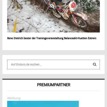
Rene Dietrich bester der Trainingsveranstaltung Balanceakt-Huetten Extrem
S
e
a
S
r
c
E
PREMIUMPARTNER
h
f
A
o
Werbung
r
R