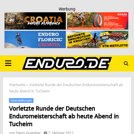
Werbung
PRIMARY
MENU
Startseite
»
Vorletzte Runde der Deutschen Enduromeisterschaft ab
heute Abend in Tucheim
Veranstaltungen
Vorletzte Runde der Deutschen
Enduromeisterschaft ab heute Abend in
Tucheim
von
Denis Guenther
7. Oktober 2011