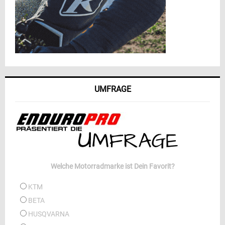
UMFRAGE
Welche Motorradmarke ist Dein Favorit?
KTM
BETA
HUSQVARNA