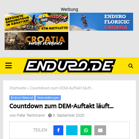
Werbung
PRIMARY
MENU
Startseite
»
Countdown zum DEM-Auftakt läuft…
Enduro National
Veranstaltungen
Countdown zum DEM-Auftakt läuft…
von
Peter Teichmann
9. September 2020
TEILEN