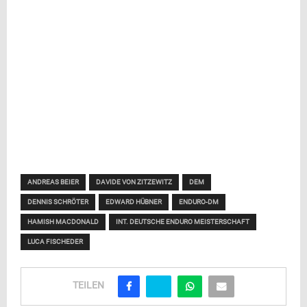
ANDREAS BEIER
DAVIDE VON ZITZEWITZ
DEM
DENNIS SCHRÖTER
EDWARD HÜBNER
ENDURO-DM
HAMISH MACDONALD
INT. DEUTSCHE ENDURO MEISTERSCHAFT
LUCA FISCHEDER
TEILEN