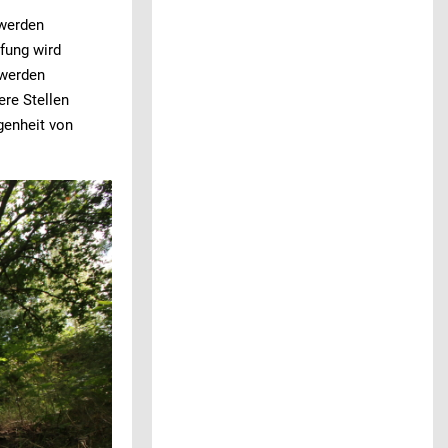
 werden
fung wird
 werden
ere Stellen
genheit von