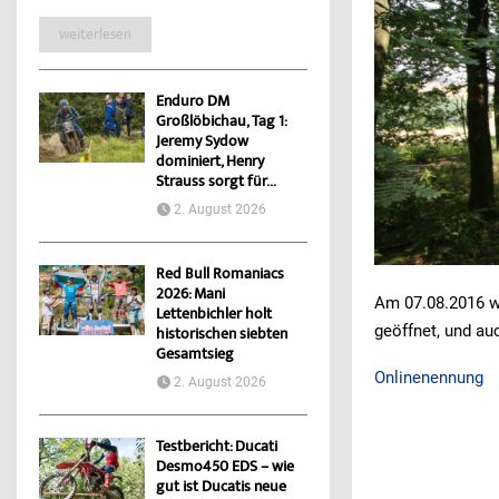
weiterlesen
Enduro DM
Großlöbichau, Tag 1:
Jeremy Sydow
dominiert, Henry
Strauss sorgt für...
2. August 2026
Red Bull Romaniacs
2026: Mani
Am 07.08.2016 wi
Lettenbichler holt
geöffnet, und au
historischen siebten
Gesamtsieg
Onlinenennung
2. August 2026
Testbericht: Ducati
Desmo450 EDS – wie
gut ist Ducatis neue