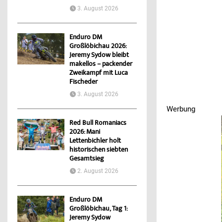
3. August 2026
Enduro DM
Großlöbichau 2026:
Jeremy Sydow bleibt
makellos – packender
Zweikampf mit Luca
Fischeder
3. August 2026
Werbung
Werbung
Red Bull Romaniacs
2026: Mani
Lettenbichler holt
historischen siebten
Gesamtsieg
2. August 2026
Enduro DM
Großlöbichau, Tag 1:
Jeremy Sydow