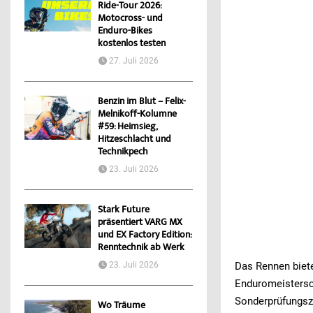
Ride-Tour 2026:
Motocross- und
Enduro-Bikes
kostenlos testen
27. Juli 2026
Benzin im Blut – Felix-
Melnikoff-Kolumne
#59: Heimsieg,
Hitzeschlacht und
Technikpech
23. Juli 2026
Stark Future
präsentiert VARG MX
und EX Factory Edition:
Renntechnik ab Werk
23. Juli 2026
Das Rennen biete
Enduromeistersch
Sonderprüfungsz
Wo Träume