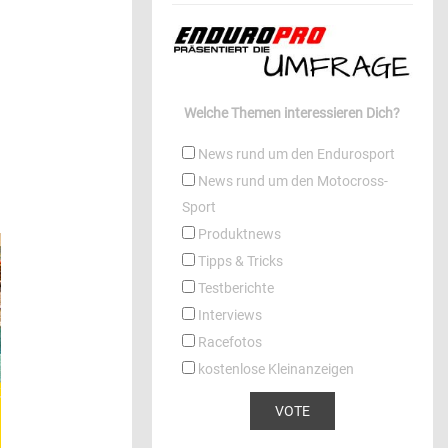
Welche Themen interessieren Dich?
News rund um den Endurosport
News rund um den Motocross-
Sport
Produktnews
Tipps & Tricks
Testberichte
Interviews
Racefotos
kostenlose Kleinanzeigen