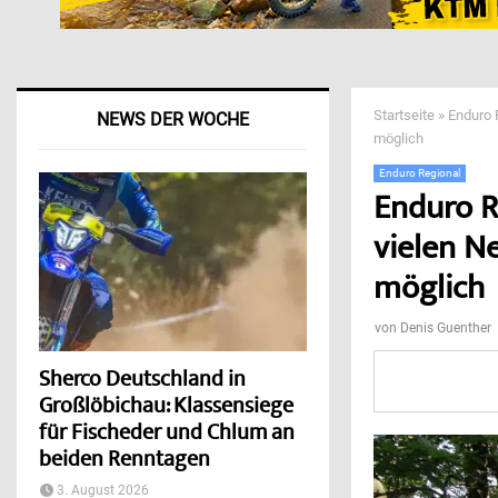
Startseite
»
Enduro 
NEWS DER WOCHE
möglich
Enduro Regional
Enduro R
vielen N
möglich
von
Denis Guenther
Sherco Deutschland in
Großlöbichau: Klassensiege
für Fischeder und Chlum an
beiden Renntagen
3. August 2026