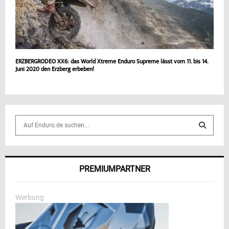
ERZBERGRODEO XX6: das World Xtreme Enduro Supreme lässt vom 11. bis 14.
Juni 2020 den Erzberg erbeben!
S
e
a
S
r
c
E
PREMIUMPARTNER
h
f
A
o
Werbung
r
R
:
C