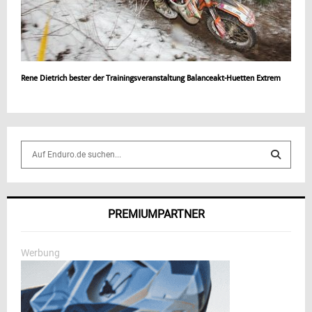
Rene Dietrich bester der Trainingsveranstaltung Balanceakt-Huetten Extrem
S
e
a
S
r
c
E
PREMIUMPARTNER
h
f
A
o
Werbung
r
R
:
C