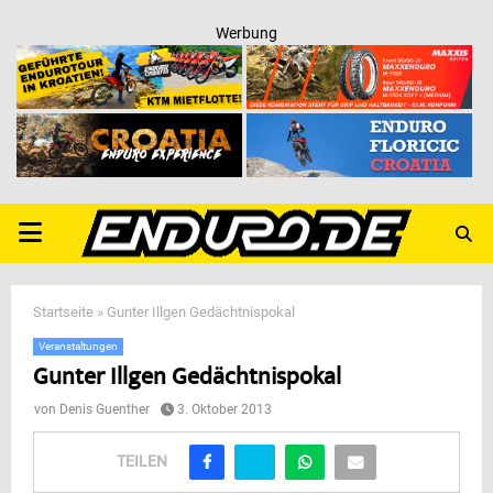
Werbung
PRIMARY
MENU
Startseite
»
Gunter Illgen Gedächtnispokal
Veranstaltungen
Gunter Illgen Gedächtnispokal
von
Denis Guenther
3. Oktober 2013
TEILEN