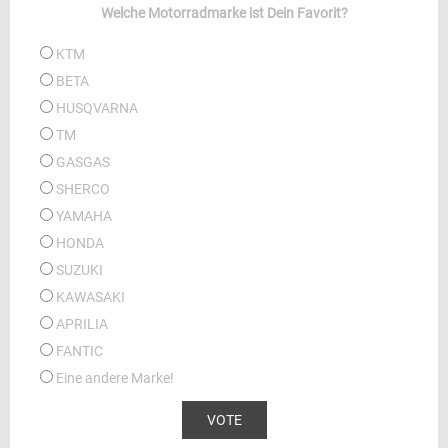
Welche Motorradmarke ist Dein Favorit?
KTM
BETA
HUSQVARNA
TM
GASGAS
SHERCO
YAMAHA
HONDA
SUZUKI
KAWASAKI
APRILIA
FANTIC
Eine andere Marke!