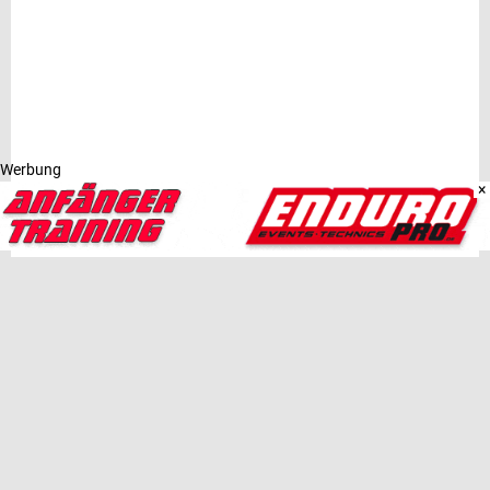
Werbung
×
FEATURED
JOPA TEAMWEAR
TEILEN