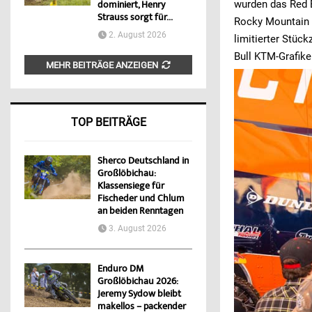
wurden das Red 
dominiert, Henry
Strauss sorgt für...
Rocky Mountain 
2. August 2026
limitierter Stüc
Bull KTM-Grafike
MEHR BEITRÄGE ANZEIGEN
TOP BEITRÄGE
Sherco Deutschland in
Großlöbichau:
Klassensiege für
Fischeder und Chlum
an beiden Renntagen
3. August 2026
Enduro DM
Großlöbichau 2026:
Jeremy Sydow bleibt
makellos – packender