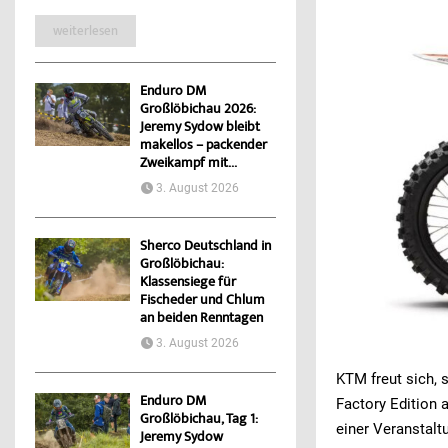
weiterlesen
Enduro DM
Großlöbichau 2026:
Jeremy Sydow bleibt
makellos – packender
Zweikampf mit...
3. August 2026
Sherco Deutschland in
Großlöbichau:
Klassensiege für
Fischeder und Chlum
an beiden Renntagen
3. August 2026
KTM freut sich,
Enduro DM
Factory Edition 
Großlöbichau, Tag 1:
einer Veranstal
Jeremy Sydow