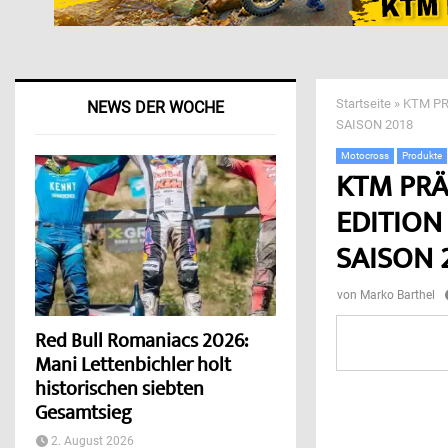
Startseite
»
KTM PR
NEWS DER WOCHE
SAISON 2018
Motocross
Produkte
KTM PRÄ
EDITION
SAISON 
von
Marko Barthel
Red Bull Romaniacs 2026:
Mani Lettenbichler holt
historischen siebten
Gesamtsieg
2. August 2026