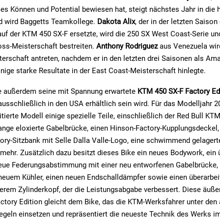
es Können und Potential bewiesen hat, steigt nächstes Jahr in die
nd wird Baggetts Teamkollege.
Dakota Alix
, der in der letzten Saison
 auf der KTM 450 SX-F ersetzte, wird die 250 SX West Coast-Serie un
ss-Meisterschaft bestreiten.
Anthony Rodriguez
aus Venezuela wird
erschaft antreten, nachdem er in den letzten drei Saisonen als Am
inige starke Resultate in der East Coast-Meisterschaft hinlegte.
e außerdem seine mit Spannung erwartete
KTM 450 SX-F Factory Ed
sschließlich in den USA erhältlich sein wird. Für das Modelljahr 2
itierte Modell einige spezielle Teile, einschließlich der Red Bull KT
range eloxierte Gabelbrücke, einen Hinson-Factory-Kupplungsdeckel, D
tory-Sitzbank mit Selle Dalla Valle-Logo, eine schwimmend gelage
 mehr. Zusätzlich dazu besitzt dieses Bike ein neues Bodywork, ein 
neue Federungsabstimmung mit einer neu entworfenen Gabelbrücke, 
neuem Kühler, einen neuen Endschalldämpfer sowie einen überarbei
em Zylinderkopf, der die Leistungsabgabe verbessert. Diese äußer
ctory Edition gleicht dem Bike, das die KTM-Werksfahrer unter den
geln einsetzen und repräsentiert die neueste Technik des Werks i