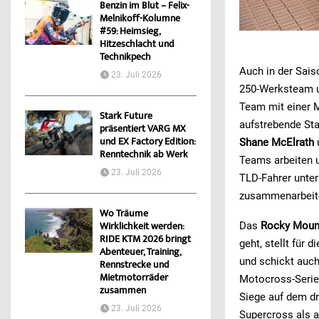
Benzin im Blut – Felix-
Melnikoff-Kolumne
#59: Heimsieg,
Hitzeschlacht und
Technikpech
Auch in der Sai
23. Juli 2026
250-Werksteam un
Team mit einer 
Stark Future
aufstrebende St
präsentiert VARG MX
und EX Factory Edition:
Shane McElrath
Renntechnik ab Werk
Teams arbeiten u
23. Juli 2026
TLD-Fahrer unter
zusammenarbeiten
Wo Träume
Das
Rocky Moun
Wirklichkeit werden:
RIDE KTM 2026 bringt
geht, stellt für
Abenteuer, Training,
und schickt auch
Rennstrecke und
Mietmotorräder
Motocross-Serie,
zusammen
Siege auf dem dr
23. Juli 2026
Supercross als 