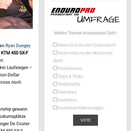
Welche Themen interessieren Dich?
News rund um den Endurosport
nen
Ryan Dungey
r
KTM 450 SX-F
News rund um den Motocross-
en
Sport
drei Laufsiegen –
Produktnews
ion Dollar
Tipps & Tricks
rcross noch
Testberichte
Interviews
Racefotos
kostenlose Kleinanzeigen
ionship gewann
Podiumsplätze
Roger De Coster