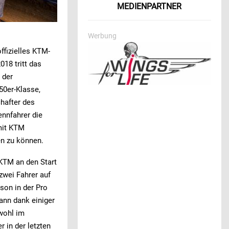
MEDIENPARTNER
Werbung
ffizielles KTM-
018 tritt das
 der
50er-Klasse,
hafter des
ennfahrer die
 mit KTM
en zu können.
 KTM an den Start
zwei Fahrer auf
son in der Pro
ann dank einiger
wohl im
er in der letzten