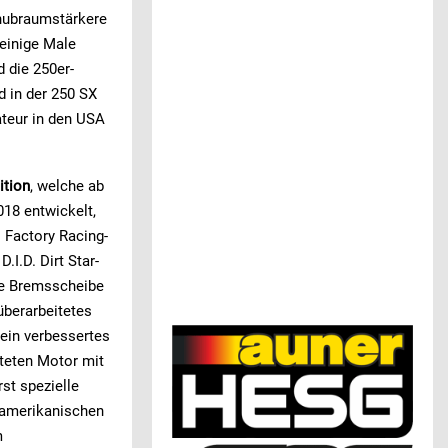
 hubraumstärkere
 einige Male
d die 250er-
 in der 250 SX
ateur in den USA
ition
, welche ab
018 entwickelt,
M Factory Racing-
.I.D. Dirt Star-
rte Bremsscheibe
überarbeitetes
ein verbessertes
teten Motor mit
st spezielle
 amerikanischen
m