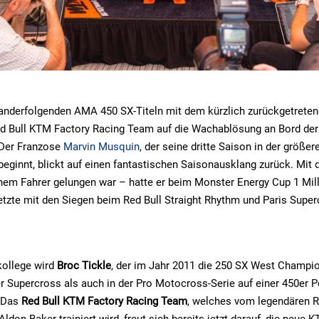
nanderfolgenden AMA 450 SX-Titeln mit dem kürzlich zurückgetrete
Red Bull KTM Factory Racing Team auf die Wachablösung an Bord de
 Der Franzose
Marvin Musquin
, der seine dritte Saison in der größer
ginnt, blickt auf einen fantastischen Saisonausklang zurück. Mit 
nem Fahrer gelungen war – hatte er beim Monster Energy Cup 1 Mill
tzte mit den Siegen beim Red Bull Straight Rhythm und Paris Supe
ollege wird
Broc Tickle
, der im Jahr 2011 die 250 SX West Champ
r Supercross als auch in der Pro Motocross-Serie auf einer 450er 
. Das
Red Bull KTM Factory Racing Team
, welches vom legendären 