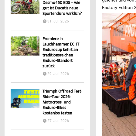
geleitet und von 
Desmo450 EDS – wie
Factory Edition 
gut ist Ducatis neue
Sportenduro wirklich?
31. Juli 2026
Premiere in
Lauchhammer: ECHT
Endurocup kehrt an
traditionsreichen
Enduro-Standort
zurück
29. Juli 2026
Triumph Offroad Test-
Ride-Tour 2026:
Motocross- und
Enduro-Bikes
kostenlos testen
27. Juli 2026