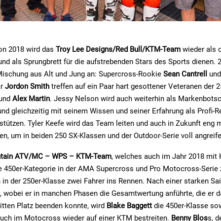
son 2018 wird das
Troy Lee Designs/Red Bull/KTM-Team
wieder als o
d als Sprungbrett für die aufstrebenden Stars des Sports dienen. 2
Mischung aus Alt und Jung an: Supercross-Rookie
Sean Cantrell
und
ar
Jordon Smith
treffen auf ein Paar hart gesottener Veteranen der 2
und
Alex Martin
. Jessy Nelson wird auch weiterhin als Markenbotsc
nd gleichzeitig mit seinem Wissen und seiner Erfahrung als Profi-R
stützen. Tyler Keefe wird das Team leiten und auch in Zukunft eng
, um in beiden 250 SX-Klassen und der Outdoor-Serie voll angreif
tain ATV/MC – WPS – KTM-Team
, welches auch im Jahr 2018 mit
 die 450er-Kategorie in der AMA Supercross und Pro Motocross-Serie 
 in der 250er-Klasse zwei Fahrer ins Rennen. Nach einer starken Sai
 wobei er in manchen Phasen die Gesamtwertung anführte, die er d
itten Platz beenden konnte, wird
Blake Baggett
die 450er-Klasse so
auch im Motocross wieder auf einer KTM bestreiten.
Benny Blos
s, d