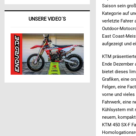
Saison sein groß
Kategorie auf u
UNSERE VIDEO´S
verletzte Fahrer
Outdoor-Motocro
East Coast-Meist
aufgezeigt und e
KTM präsentiert
Ende Dezember au
bietet dieses lim
Grafiken, eine o
Felgen, eine Fac
vorne und vieles
Fahrwerk, eine 
Kühlsystem mit 
neuem, kompakter
KTM 450 SX-F Fa
Homologationsre