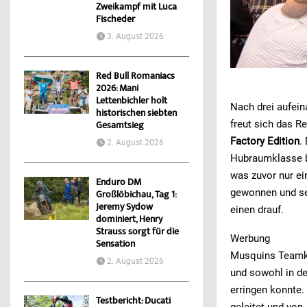
Zweikampf mit Luca
Fischeder
3. August 2026
Red Bull Romaniacs
2026: Mani
Lettenbichler holt
Nach drei aufei
historischen siebten
freut sich das 
Gesamtsieg
Factory Edition
.
2. August 2026
Hubraumklasse be
was zuvor nur ei
Enduro DM
gewonnen und se
Großlöbichau, Tag 1:
Jeremy Sydow
einen drauf.
dominiert, Henry
Strauss sorgt für die
Werbung
Sensation
Musquins Teamk
2. August 2026
und sowohl in de
erringen konnte
Testbericht: Ducati