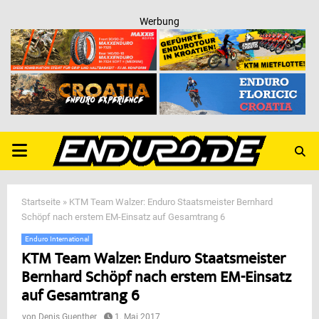
Werbung
PRIMARY
MENU
Startseite
»
KTM Team Walzer: Enduro Staatsmeister Bernhard
Schöpf nach erstem EM-Einsatz auf Gesamtrang 6
Enduro International
KTM Team Walzer: Enduro Staatsmeister
Bernhard Schöpf nach erstem EM-Einsatz
auf Gesamtrang 6
von
Denis Guenther
1. Mai 2017