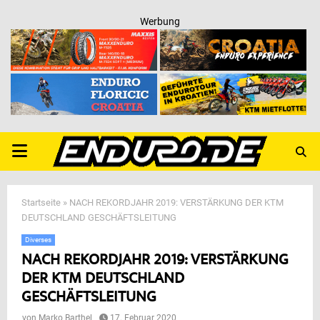
Werbung
PRIMARY
MENU
Startseite
»
NACH REKORDJAHR 2019: VERSTÄRKUNG DER KTM
DEUTSCHLAND GESCHÄFTSLEITUNG
Diverses
NACH REKORDJAHR 2019: VERSTÄRKUNG
DER KTM DEUTSCHLAND
GESCHÄFTSLEITUNG
von
Marko Barthel
17. Februar 2020