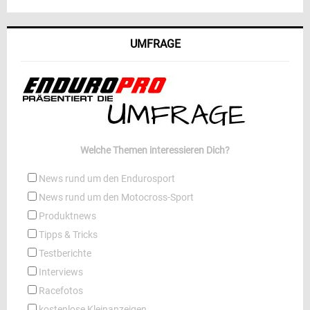
UMFRAGE
Welche Themen interessieren Dich?
News rund um den Endurosport
News rund um den Motocross-Sport
Produktnews
Tipps & Tricks
Testberichte
Interviews
Racefotos
kostenlose Kleinanzeigen