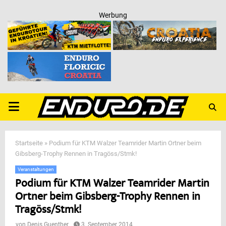
Werbung
PRIMARY
MENU
Startseite
»
Podium für KTM Walzer Teamrider Martin Ortner beim
Gibsberg-Trophy Rennen in Tragöss/Stmk!
Veranstaltungen
Podium für KTM Walzer Teamrider Martin
Ortner beim Gibsberg-Trophy Rennen in
Tragöss/Stmk!
von
Denis Guenther
3. September 2014