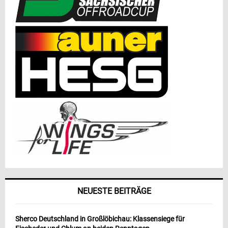
NEUESTE BEITRÄGE
Sherco Deutschland in Großlöbichau: Klassensiege für