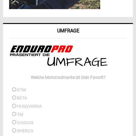
UMFRAGE
Welche Motorradmarke ist Dein Favorit?
KTM
BETA
HUSQVARNA
TM
GASGAS
SHERCO