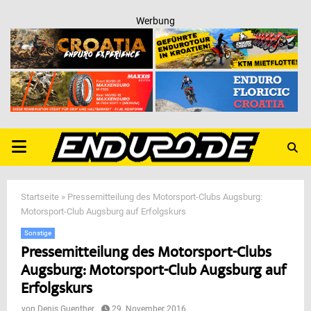
Werbung
PRIMARY
MENU
Startseite
»
Pressemitteilung des Motorsport-Clubs Augsburg:
Motorsport-Club Augsburg auf Erfolgskurs
Sonstige
Pressemitteilung des Motorsport-Clubs
Augsburg: Motorsport-Club Augsburg auf
Erfolgskurs
von
Denis Guenther
29. November 2016