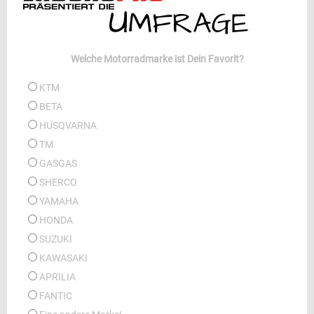
Welche Motorradmarke ist Dein Favorit?
KTM
BETA
HUSQVARNA
TM
GASGAS
SHERCO
YAMAHA
HONDA
SUZUKI
KAWASAKI
APRILIA
FANTIC