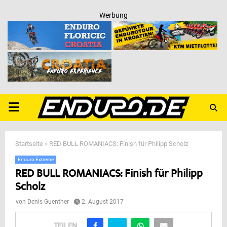
Werbung
PRIMARY
MENU
Startseite
»
RED BULL ROMANIACS: Finish für Philipp Scholz
Enduro Extreme
RED BULL ROMANIACS: Finish für Philipp
Scholz
von
Denis Guenther
2. August 2017
TEILEN