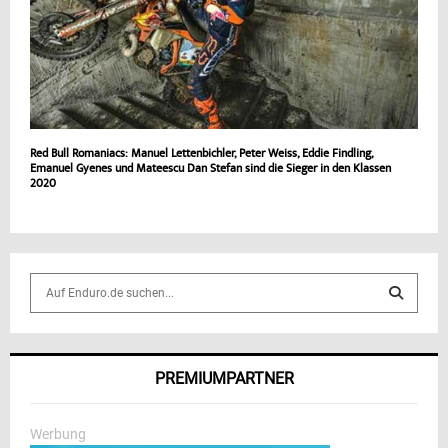
Red Bull Romaniacs: Manuel Lettenbichler, Peter Weiss, Eddie Findling,
Emanuel Gyenes und Mateescu Dan Stefan sind die Sieger in den Klassen
2020
S
e
a
S
r
c
E
PREMIUMPARTNER
h
f
A
o
Werbung