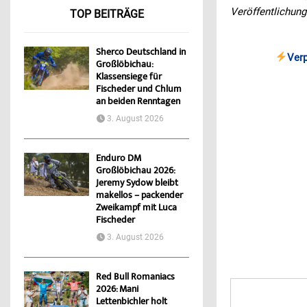
Veröffentlichung
TOP BEITRÄGE
Sherco Deutschland in
Ver
Großlöbichau:
Klassensiege für
Fischeder und Chlum
an beiden Renntagen
3. August 2026
Enduro DM
Großlöbichau 2026:
Jeremy Sydow bleibt
makellos – packender
Zweikampf mit Luca
Fischeder
3. August 2026
Red Bull Romaniacs
2026: Mani
Lettenbichler holt