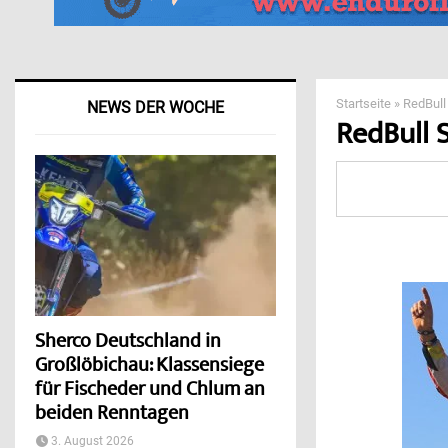
Startseite
»
RedBull
NEWS DER WOCHE
RedBull S
Sherco Deutschland in
Großlöbichau: Klassensiege
für Fischeder und Chlum an
beiden Renntagen
3. August 2026