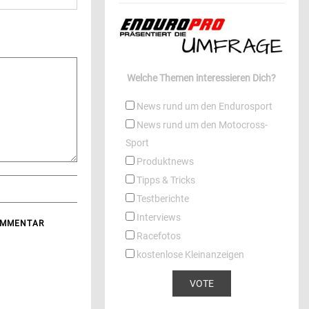
Welche Themen interessieren Dich?
News rund um den Endurosport
News rund um den Motocross-
Sport
Produktnews
Tipps & Tricks
Testberichte
Interviews
KOMMENTAR
Racefotos
kostenlose Kleinanzeigen