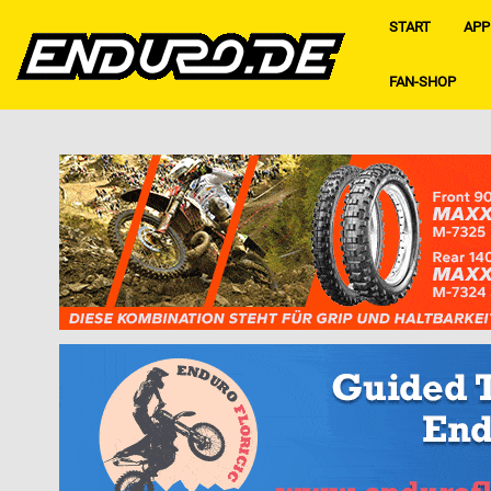
START
APP
FAN-SHOP