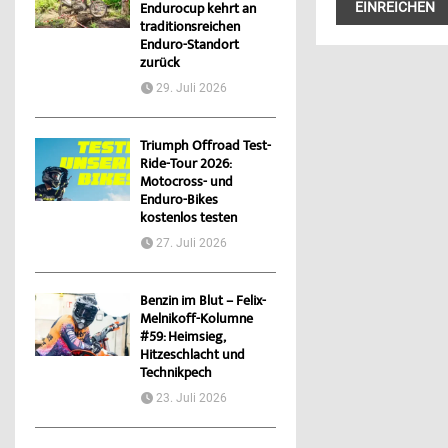
Endurocup kehrt an
traditionsreichen
Enduro-Standort
zurück
29. Juli 2026
Triumph Offroad Test-
Ride-Tour 2026:
Motocross- und
Enduro-Bikes
kostenlos testen
27. Juli 2026
Benzin im Blut – Felix-
Melnikoff-Kolumne
#59: Heimsieg,
Hitzeschlacht und
Technikpech
23. Juli 2026