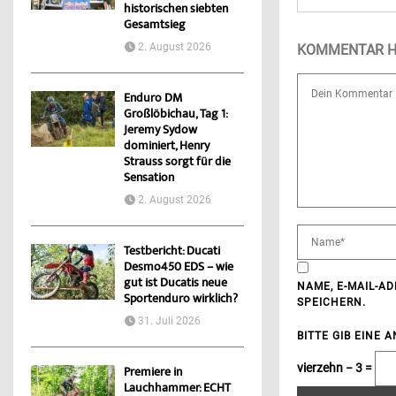
historischen siebten
Gesamtsieg
2. August 2026
KOMMENTAR H
Enduro DM
Großlöbichau, Tag 1:
Jeremy Sydow
dominiert, Henry
Strauss sorgt für die
Sensation
2. August 2026
Testbericht: Ducati
Desmo450 EDS – wie
gut ist Ducatis neue
NAME, E-MAIL-A
Sportenduro wirklich?
SPEICHERN.
31. Juli 2026
BITTE GIB EINE 
vierzehn − 3 =
Premiere in
Lauchhammer: ECHT