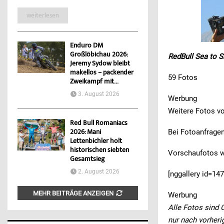
weiterlesen
Enduro DM
Großlöbichau 2026:
RedBull Sea to S
Jeremy Sydow bleibt
makellos – packender
59 Fotos
Zweikampf mit...
3. August 2026
Werbung
Weitere Fotos vo
Red Bull Romaniacs
Bei Fotoanfrage
2026: Mani
Lettenbichler holt
historischen siebten
Vorschaufotos we
Gesamtsieg
2. August 2026
[nggallery id=147
MEHR BEITRÄGE ANZEIGEN
Werbung
Alle Fotos sind 
nur nach vorheri