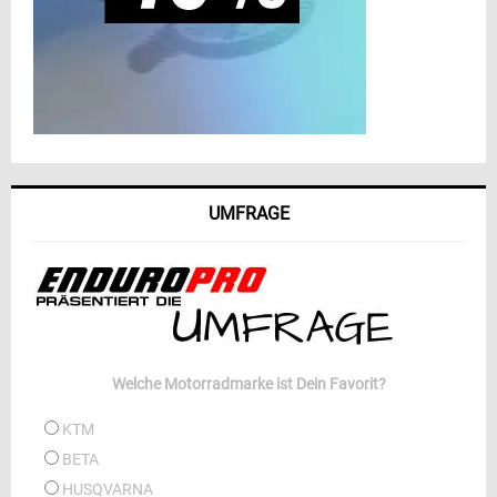
UMFRAGE
Welche Motorradmarke ist Dein Favorit?
KTM
BETA
HUSQVARNA