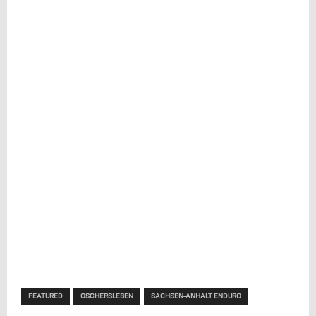
FEATURED
OSCHERSLEBEN
SACHSEN-ANHALT ENDURO