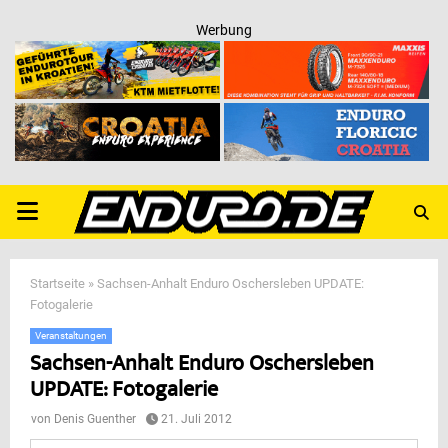
Werbung
PRIMARY
MENU
Startseite
»
Sachsen-Anhalt Enduro Oschersleben UPDATE:
Fotogalerie
Veranstaltungen
Sachsen-Anhalt Enduro Oschersleben
UPDATE: Fotogalerie
von
Denis Guenther
21. Juli 2012