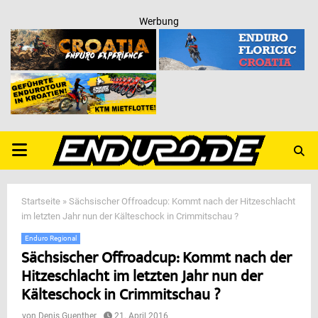
Werbung
PRIMARY
MENU
Startseite
»
Sächsischer Offroadcup: Kommt nach der Hitzeschlacht
im letzten Jahr nun der Kälteschock in Crimmitschau ?
Enduro Regional
Sächsischer Offroadcup: Kommt nach der
Hitzeschlacht im letzten Jahr nun der
Kälteschock in Crimmitschau ?
von
Denis Guenther
21. April 2016