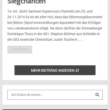
Siegchancen
14. Int. ADAC Sachsen Supercross Chemnitz am 25. und
26.11.2016 Es ist ein alter Hut, dass das Stimmungsbarometer
bei (Motor-)Sportveranstaltungen äquivalent mit den Erfolgen
von Lokalmatadoren steigt. Na dann dürften der Schneeberger
Dominique Thury in der SX1, Stephan Büttner aus Schkölen in
der SX2 sowie der Chemnitzer Justin Trache in......
weiterlesen
MEHR BEITRÄGE ANZEIGEN
S
e
a
S
r