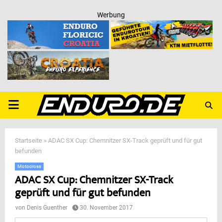
Werbung
PRIMARY
MENU
Startseite
»
ADAC SX Cup: Chemnitzer SX-Track geprüft und für gut
befunden
Motocross
ADAC SX Cup: Chemnitzer SX-Track
geprüft und für gut befunden
von
Denis Guenther
30. November 2017