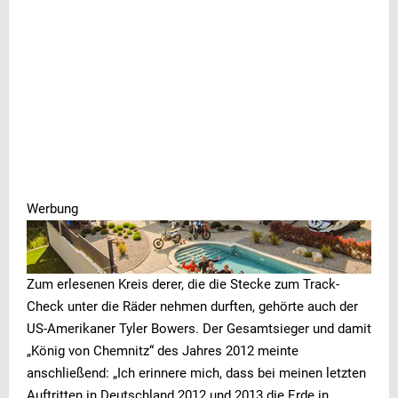
Werbung
Werbung
Zum erlesenen Kreis derer, die die Stecke zum Track-
Check unter die Räder nehmen durften, gehörte auch der
US-Amerikaner Tyler Bowers. Der Gesamtsieger und damit
„König von Chemnitz“ des Jahres 2012 meinte
anschließend: „Ich erinnere mich, dass bei meinen letzten
Auftritten in Deutschland 2012 und 2013 die Erde in