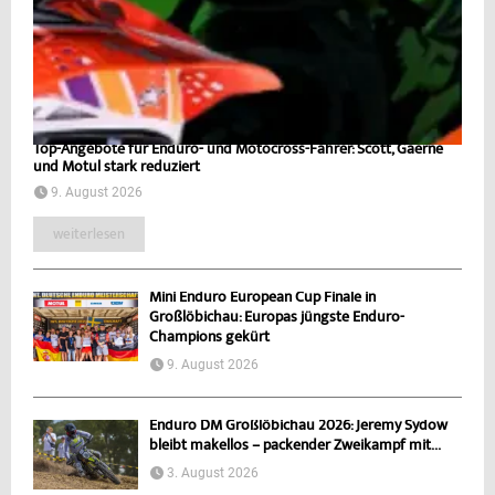
Top-Angebote für Enduro- und Motocross-Fahrer: Scott, Gaerne
und Motul stark reduziert
9. August 2026
weiterlesen
Mini Enduro European Cup Finale in
Großlöbichau: Europas jüngste Enduro-
Champions gekürt
9. August 2026
Enduro DM Großlöbichau 2026: Jeremy Sydow
bleibt makellos – packender Zweikampf mit...
3. August 2026