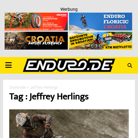
Werbung
PRIMARY
MENU
Startseite
»
Jeffrey Herlings
Tag : Jeffrey Herlings