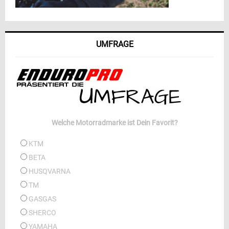
UMFRAGE
Welche Motorradmarke ist Dein Favorit?
KTM
BETA
HUSQVARNA
TM
GASGAS
SHERCO
YAMAHA