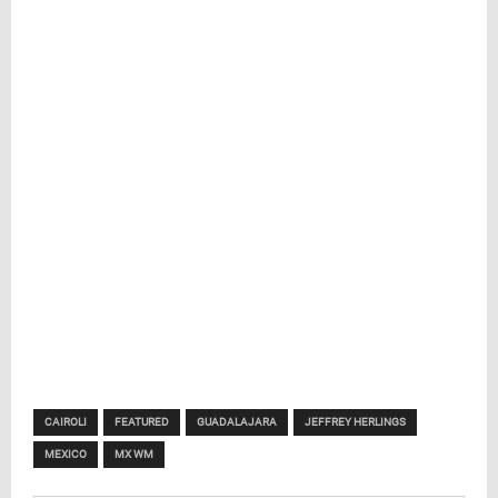
CAIROLI
FEATURED
GUADALAJARA
JEFFREY HERLINGS
MEXICO
MX WM