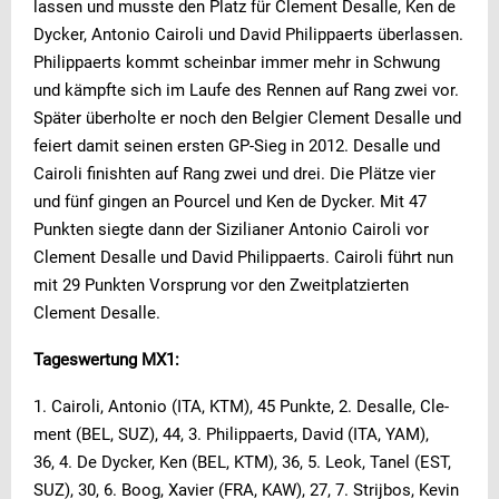
lassen und musste den Platz für Cle­ment Des­al­le, Ken de
Dy­cker, An­to­nio Cai­ro­li und Da­vid Phil­ip­paerts überlassen.
Philippaerts kommt scheinbar immer mehr in Schwung
und kämpfte sich im Laufe des Rennen auf Rang zwei vor.
Später überholte er noch den Belgier Clement Desalle und
feiert damit seinen ersten GP-Sieg in 2012. Desalle und
Cairoli finishten auf Rang zwei und drei. Die Plätze vier
und fünf gingen an Pourcel und Ken de Dycker. Mit 47
Punkten siegte dann der Sizilianer Antonio Cairoli vor
Clement Desalle und David Philippaerts. Cairoli führt nun
mit 29 Punkten Vorsprung vor den Zweitplatzierten
Clement Desalle.
Tageswertung MX1:
1. Cai­ro­li, An­to­nio (ITA, KTM), 45 Punk­te, 2. Des­al­le, Cle­
ment (BEL, SUZ), 44, 3. Phil­ip­paerts, Da­vid (ITA, YAM),
36, 4. De Dy­cker, Ken (BEL, KTM), 36, 5. Leok, Ta­nel (EST,
SUZ), 30, 6. Boog, Xa­vier (FRA, KAW), 27, 7. Stri­j­bos, Ke­vin