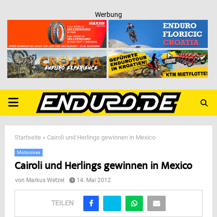
Werbung
PRIMARY
MENU
Startseite
»
Cairoli und Herlings gewinnen in Mexico
Motocross
Cairoli und Herlings gewinnen in Mexico
von
Markus Wetzel
14. Mai 2012
TEILEN