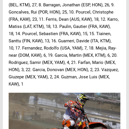
(BEL, KTM), 27, 8. Bar­ragan, Jo­na­than (ESP, HON), 26, 9.
Gon­cal­ves, Rui (POR, HON), 25, 10. Pour­cel, Chris­to­phe
(FRA, KAW), 23, 11. Fer­ris, De­an (AUS, KAW), 18, 12. Kar­ro,
Ma­tiss (LAT, KTM), 18, 13. Pau­lin, Gau­tier (FRA, KAW),
18, 14. Pour­cel, Se­bas­ti­en (FRA, KAW), 15, 15. Tiai­nen,
Sant­tu (FIN, KAW), 13, 16. Guar­ne­ri, Da­vi­de (ITA, KTM),
10, 17. Fer­nan­dez, Ro­dol­fo (USA, YAM), 7, 18. Me­jia, Ray­
ne­ar (DOM, KAW), 6, 19. Gar­cia, Mar­tin (MEX, KTM), 6, 20.
Ro­d­ri­guez, Sa­mir (MEX, YAM), 4, 21. Far­fan, Ma­rio (MEX,
HON), 3, 22. Gar­cia, Do­no­van (MEX, HON), 2, 23. Vaz­quez,
Gi­uze­pe (MEX, YAM), 2, 24. Guz­man, Jo­se Lu­is (MEX,
KAW), 1