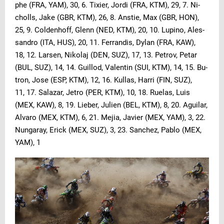
phe (FRA, YAM), 30, 6. Ti­xier, Jor­di (FRA, KTM), 29, 7. Ni­
cholls, Ja­ke (GBR, KTM), 26, 8. An­s­tie, Max (GBR, HON),
25, 9. Col­den­hoff, Glenn (NED, KTM), 20, 10. Lu­pi­no, Ales­
san­dro (ITA, HUS), 20, 11. Fer­ran­dis, Dy­lan (FRA, KAW),
18, 12. Lar­sen, Ni­ko­laj (DEN, SUZ), 17, 13. Pe­trov, Pe­tar
(BUL, SUZ), 14, 14. Guil­lod, Va­len­tin (SUI, KTM), 14, 15. Bu­
tron, Jo­se (ESP, KTM), 12, 16. Kul­las, Har­ri (FIN, SUZ),
11, 17. Sa­la­zar, Jet­ro (PER, KTM), 10, 18. Rue­las, Lu­is
(MEX, KAW), 8, 19. Lie­ber, Ju­li­en (BEL, KTM), 8, 20. Agui­lar,
Al­va­ro (MEX, KTM), 6, 21. Me­jia, Ja­vier (MEX, YAM), 3, 22.
Nun­ga­ray, Erick (MEX, SUZ), 3, 23. San­chez, Pa­blo (MEX,
YAM), 1