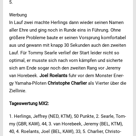
5.
Werbung
In Lauf zwei machte Herlings dann wieder seinen Namen
aller Ehre und ging noch in Runde eins in Führung. Ohne
größere Probleme baute er seinen Vorsprung komfortabel
aus und gewann mit knapp 30 Sekunden auch den zweiten
Lauf. Für Tommy Searle verlief der Start leider nicht so
optimal, er musste sich nach vorn kämpfen und sicherte
sich am Ende sogar noch den zweiten Rang vor Jeremy
van Horebeek.
Jo­el Ro­elants
fuhr vor dem Mons­ter En­er­
gy Ya­ma­ha-​Pi­lo­ten
Chris­to­phe Char­lier
als Vier­ter über die
Ziel­li­nie.
Tageswertung MX2:
1. Her­lings, Jeffrey (NED, KTM), 50 Punk­te, 2. Se­ar­le, Tom­
my (GBR, KAW), 44, 3. van Ho­re­beek, Je­re­my (BEL, KTM),
40, 4. Ro­elants, Jo­el (BEL, KAW), 33, 5. Char­lier, Chris­to­