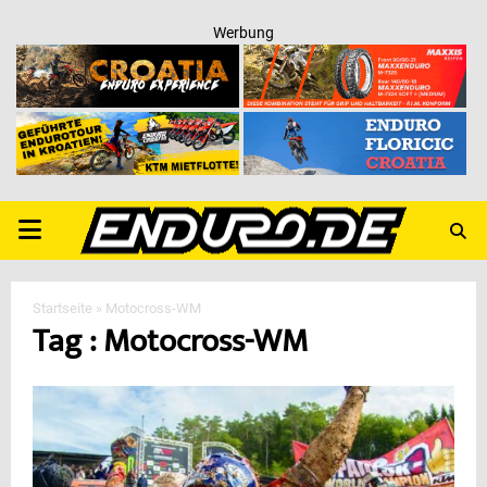
Werbung
PRIMARY
MENU
Startseite
»
Motocross-WM
Tag : Motocross-WM